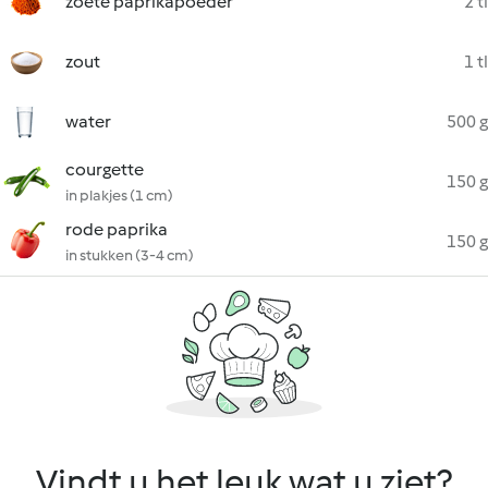
zoete paprikapoeder
2 tl
zout
1 tl
water
500 g
courgette
150 g
in plakjes (1 cm)
rode paprika
150 g
in stukken (3-4 cm)
Vindt u het leuk wat u ziet?