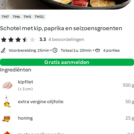
TM7
TM6
TM5
TM31
Schotel met kip, paprika en seizoensgroenten
3.3
4 beoordelingen
Voorbereiding. 25min
Totaal 1u. 20min
4 porties
Gratis aanmelden
Ingrediënten
kipfilet
500 g
(± 3 cm)
extra vergine olijfolie
50 g
honing
25 g