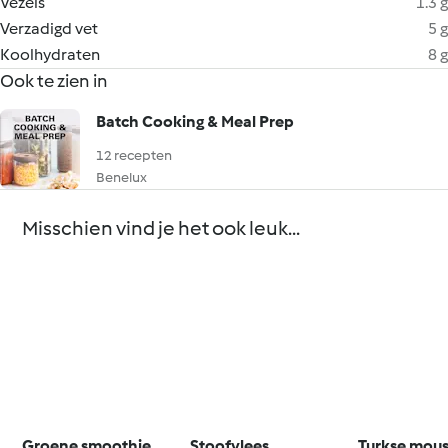
Vezels
1.3 g
Verzadigd vet
5 g
Koolhydraten
8 g
Ook te zien in
Batch Cooking & Meal Prep
12 recepten
Benelux
Misschien vind je het ook leuk...
Groene smoothie
Stoofvlees
Turkse mou