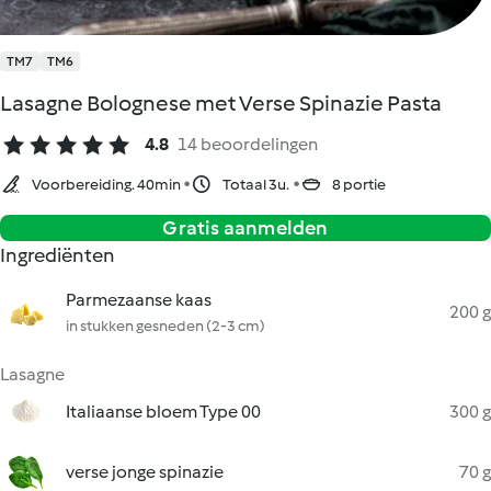
TM7
TM6
Lasagne Bolognese met Verse Spinazie Pasta
4.8
14 beoordelingen
Voorbereiding. 40min
Totaal 3u.
8 portie
Gratis aanmelden
Ingrediënten
Parmezaanse kaas
200 g
in stukken gesneden (2-3 cm)
Lasagne
Italiaanse bloem Type 00
300 g
verse jonge spinazie
70 g