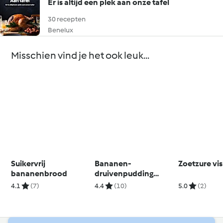
Er is altijd een plek aan onze tafel
30 recepten
Benelux
Misschien vind je het ook leuk...
Suikervrij
Bananen-
Zoetzure vis 
bananenbrood
druivenpudding
zonder toegevoegde
4.1
(7)
4.4
(10)
5.0
(2)
suikers