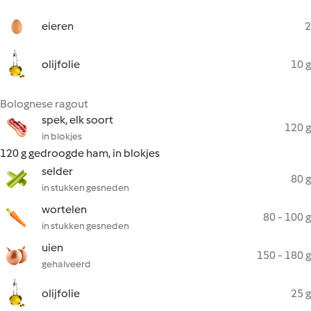
eieren
2
olijfolie
10 g
Bolognese ragout
spek, elk soort
120 g
in blokjes
120 g gedroogde ham, in blokjes
selder
80 g
in stukken gesneden
wortelen
80 - 100 g
in stukken gesneden
uien
150 - 180 g
gehalveerd
olijfolie
25 g