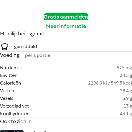
Gratis aanmelden
Meer informatie
Moeilijkheidsgraad
gemiddeld
Voeding
per 1 portie
Natrium
525 mg
Eiwitten
34.5 g
Calorieën
2296.9 kJ / 549.5 kcal
Vetten
28.4 g
Vezels
3.9 g
Verzadigd vet
13 g
Koolhydraten
43.1 g
Ook te zien in