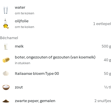
water
om te koken
olijfolie
1 eetlepel
om te koken
Béchamel
melk
500 g
boter, ongezouten of gezouten (van koemelk)
40 g
in stukken
Italiaanse bloem Type 00
50 g
zout
½ tl
zwarte peper, gemalen
2 snuifjes