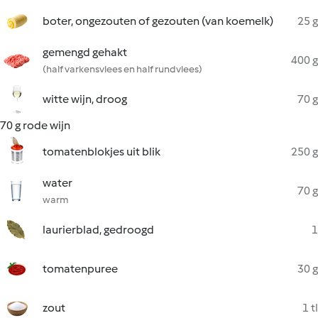
boter, ongezouten of gezouten (van koemelk)
25 g
gemengd gehakt
400 g
(half varkensvlees en half rundvlees)
witte wijn, droog
70 g
70 g rode wijn
tomatenblokjes uit blik
250 g
water
70 g
warm
laurierblad, gedroogd
1
tomatenpuree
30 g
zout
1 tl