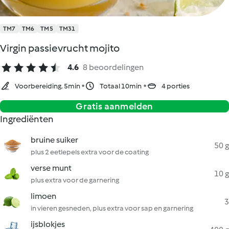
TM7
TM6
TM5
TM31
Virgin passievrucht mojito
4.6
8 beoordelingen
Voorbereiding. 5min
Totaal 10min
4 porties
Gratis aanmelden
Ingrediënten
bruine suiker
50 g
plus 2 eetlepels extra voor de coating
verse munt
10 g
plus extra voor de garnering
limoen
3
in vieren gesneden, plus extra voor sap en garnering
ijsblokjes