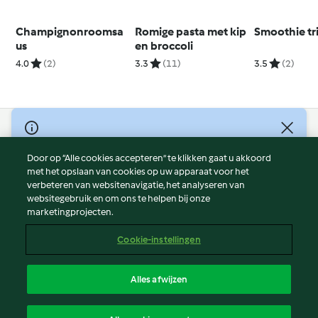
Champignonroomsa
Romige pasta met kip
Smoothie tr
us
en broccoli
4.0
(2)
3.3
(11)
3.5
(2)
© Copyright 2026
Door op “Alle cookies accepteren” te klikken gaat u akkoord
Gebruiksvoorwaarden
met het opslaan van cookies op uw apparaat voor het
Privacybeleid
verbeteren van websitenavigatie, het analyseren van
Disclaimer
websitegebruik en om ons te helpen bij onze
marketingprojecten.
Colofon
Cookies
Cookie-instellingen
Verslag Inhoud
Opzegging van contract
Alles afwijzen
Toegankelijkheidsverklaring