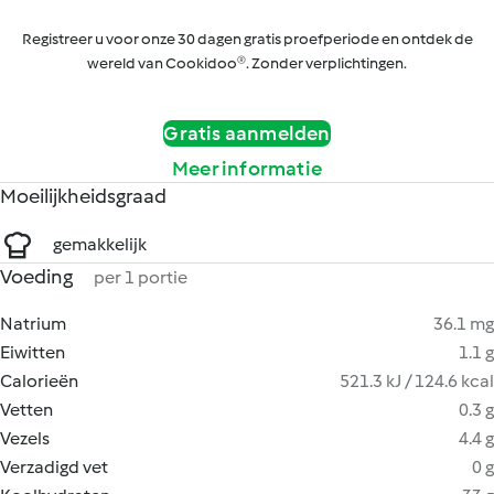
Registreer u voor onze 30 dagen gratis proefperiode en ontdek de
wereld van Cookidoo®. Zonder verplichtingen.
Gratis aanmelden
Meer informatie
Moeilijkheidsgraad
gemakkelijk
Voeding
per 1 portie
Natrium
36.1 mg
Eiwitten
1.1 g
Calorieën
521.3 kJ / 124.6 kcal
Vetten
0.3 g
Vezels
4.4 g
Verzadigd vet
0 g