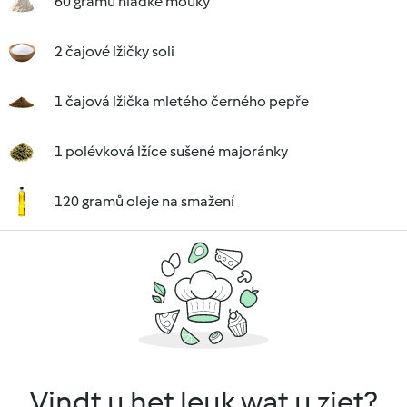
60 gramů hladké mouky
2 čajové lžičky soli
1 čajová lžička mletého černého pepře
1 polévková lžíce sušené majoránky
120 gramů oleje na smažení
Vindt u het leuk wat u ziet?