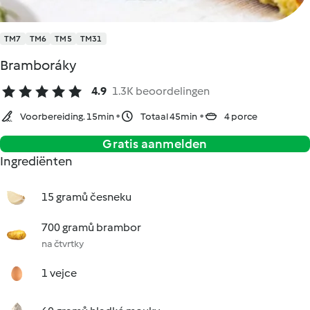
TM7
TM6
TM5
TM31
Bramboráky
4.9
1.3K beoordelingen
Voorbereiding. 15min
Totaal 45min
4 porce
Gratis aanmelden
Ingrediënten
15 gramů česneku
700 gramů brambor
na čtvrtky
1 vejce