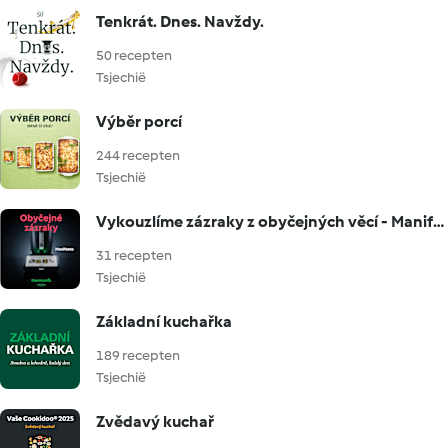
Tenkrát. Dnes. Navždy.
50 recepten
Tsjechië
Výběr porcí
244 recepten
Tsjechië
Vykouzlíme zázraky z obyčejných věcí - Manifesto
31 recepten
Tsjechië
Základní kuchařka
189 recepten
Tsjechië
Zvědavý kuchař