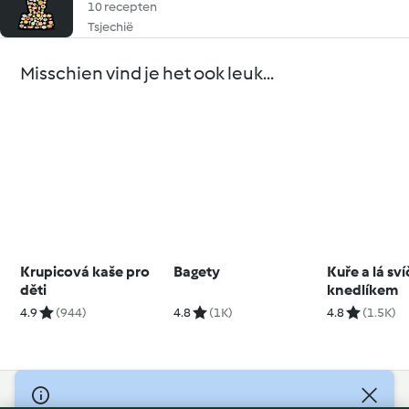
10 recepten
Tsjechië
Misschien vind je het ook leuk...
Krupicová kaše pro
Bagety
Kuře a lá sv
děti
knedlíkem
4.9
(944)
4.8
(1K)
4.8
(1.5K)
© Copyright 2026