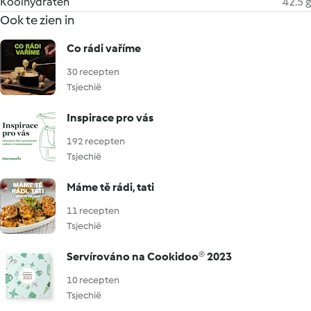
Koolhydraten
42.5 g
Ook te zien in
Co rádi vaříme
30 recepten
Tsjechië
Inspirace pro vás
192 recepten
Tsjechië
Máme tě rádi, tati
11 recepten
Tsjechië
Servírováno na Cookidoo® 2023
10 recepten
Tsjechië