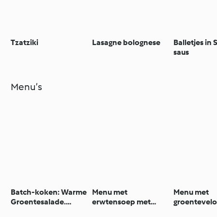
Tzatziki
Lasagne bolognese
Balletjes in
saus
Menu’s
Batch-koken: Warme
Menu met
Menu met
Groentesalade.
erwtensoep met
groentevelo
Spaghetti met
gember, zalm met
met moster