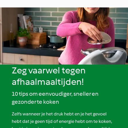
Tomaat en
citroen, broccoli en
gestoomde 
Champignons. Kip
aardappelen
met Rijst en
Pepersaus.
Zeg vaarwel tegen
afhaalmaaltijden!
10 tips om eenvoudiger, sneller en
gezonder te koken
Zelfs wanneer je het druk hebt en je het gevoel
hebt dat je geen tijd of energie hebt om te koken,