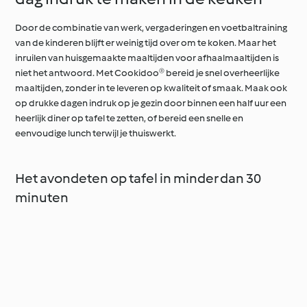
Door de combinatie van werk, vergaderingen en voetbaltraining
van de kinderen blijft er weinig tijd over om te koken. Maar het
inruilen van huisgemaakte maaltijden voor afhaalmaaltijden is
niet het antwoord. Met Cookidoo® bereid je snel overheerlijke
maaltijden, zonder in te leveren op kwaliteit of smaak. Maak ook
op drukke dagen indruk op je gezin door binnen een half uur een
heerlijk diner op tafel te zetten, of bereid een snelle en
eenvoudige lunch terwijl je thuiswerkt.
Het avondeten op tafel in minder dan 30
minuten