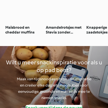
Maïsbrood en
Amandelrotsjes met
Knapperige
cheddar muffins
Stevia zonder
zaadstokjes
toegevoegde suikers
en kaas
Wilt u meer snackinspiratie voor als u
op pad bent?
Maak van tijdsnood een bron van inspiratie
en creëer elke dag iets moois. Kies voor
eenvoudige, gezonde en makkelijk mee te
nemen snacks.
Snack voor tijdens de pauze!