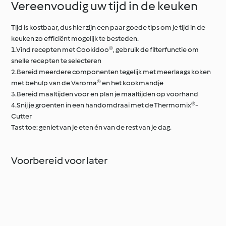
Vereenvoudig uw tijd in de keuken
Tijd is kostbaar, dus hier zijn een paar goede tips om je tijd in de
keuken zo efficiënt mogelijk te besteden.
1.Vind recepten met Cookidoo®, gebruik de filterfunctie om
snelle recepten te selecteren
2.Bereid meerdere componenten tegelijk met meerlaags koken
met behulp van de Varoma® en het kookmandje
3.Bereid maaltijden voor en plan je maaltijden op voorhand
4.Snij je groenten in een handomdraai met de Thermomix®-
Cutter
Tast toe: geniet van je eten én van de rest van je dag.
Voorbereid voor later