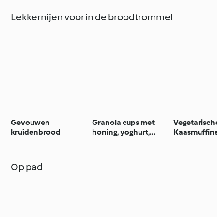
Lekkernijen voor in de broodtrommel
Gevouwen
Granola cups met
Vegetarisch
kruidenbrood
honing, yoghurt,
Kaasmuffin
noten en fruit
Hazelnoot
Op pad