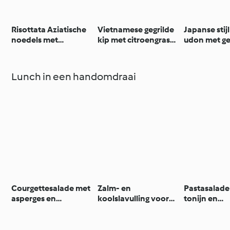
Risottata Aziatische
Vietnamese gegrilde
Japanse stijl
noedels met
kip met citroengras
udon met g
groenten
en rijst (glutenvrij)
Lunch in een handomdraai
Courgettesalade met
Zalm- en
Pastasalade
asperges en
koolslavulling voor
tonijn en
pompelmoes
broodjes
basilicumvin