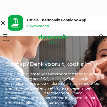
Official Thermomix Cookidoo App
Downloaden
Menu
Zoeken
Op stap? Denk vooruit, kook slim!
Ben je het beu om telkens weer voor fastfood te kiezen
als je onderweg bent? Of je nu haast hebt naar je
volgende meeting of de kinderen snel naar school moet
brengen – dat betekent niet dat je genoegen moet
nemen met minder. Blijf scrollen voor slimme
meeneemrecepten en ontdek hoe je je kooktijd kunt
inkorten zonder in te boeten op smaak!