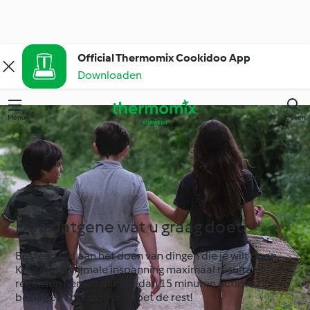
Official Thermomix Cookidoo App
Downloaden
Menu
Zoeken
Doe datgene wat u graag doet
Besteed tijd aan het doen van dingen die je wilt doen.
Krijg met minimale inspanning maximaal resultaat. Deze
recepten nemen minder dan 15 minuten actieve tijd in
beslag en Thermomix® doet de rest!