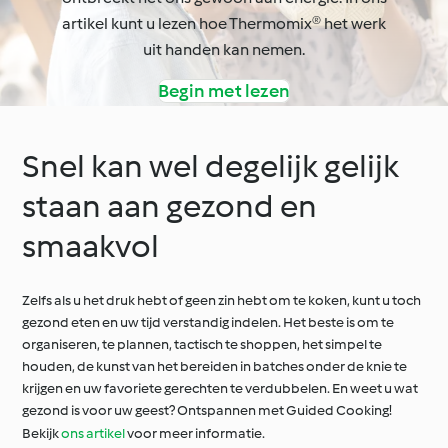
artikel kunt u lezen hoe Thermomix® het werk
uit handen kan nemen.
Begin met lezen
Snel kan wel degelijk gelijk
staan aan gezond en
smaakvol
Zelfs als u het druk hebt of geen zin hebt om te koken, kunt u toch
gezond eten en uw tijd verstandig indelen. Het beste is om te
organiseren, te plannen, tactisch te shoppen, het simpel te
houden, de kunst van het bereiden in batches onder de knie te
krijgen en uw favoriete gerechten te verdubbelen. En weet u wat
gezond is voor uw geest? Ontspannen met Guided Cooking!
Bekijk
ons artikel
voor meer informatie.