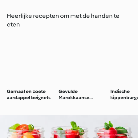
Heerlijke recepten om met de handen te
eten
Garnaal en zoete
Gevulde
Indische
aardappel beignets
Marokkaanse
kippenburg
broodjes (Batbout)