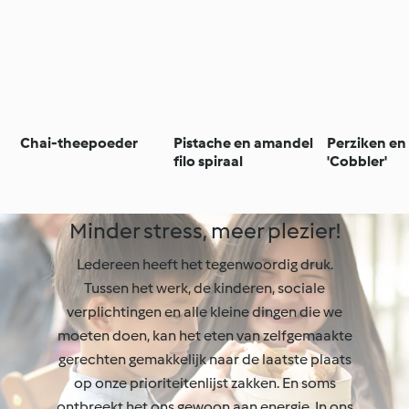
Chai-theepoeder
Pistache en amandel
Perziken en
filo spiraal
'Cobbler'
Minder stress, meer plezier!
Ledereen heeft het tegenwoordig druk.
Tussen het werk, de kinderen, sociale
verplichtingen en alle kleine dingen die we
moeten doen, kan het eten van zelfgemaakte
gerechten gemakkelijk naar de laatste plaats
op onze prioriteitenlijst zakken. En soms
ontbreekt het ons gewoon aan energie. In ons