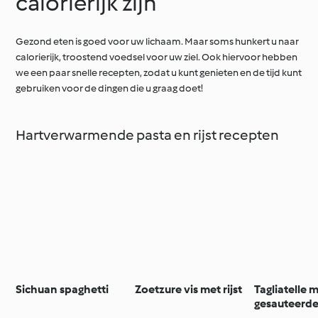
calorierijk zijn
Gezond eten is goed voor uw lichaam. Maar soms hunkert u naar
calorierijk, troostend voedsel voor uw ziel. Ook hiervoor hebben
we een paar snelle recepten, zodat u kunt genieten en de tijd kunt
gebruiken voor de dingen die u graag doet!
Hartverwarmende pasta en rijst recepten
Sichuan spaghetti
Zoetzure vis met rijst
Tagliatelle 
gesauteerde
paddenstoe