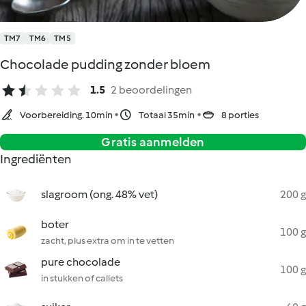
TM7
TM6
TM5
Chocolade pudding zonder bloem
1.5
2 beoordelingen
Voorbereiding. 10min
Totaal 35min
8 porties
Gratis aanmelden
Ingrediënten
slagroom (ong. 48% vet)
200 g
boter
100 g
zacht, plus extra om in te vetten
pure chocolade
100 g
in stukken of callets