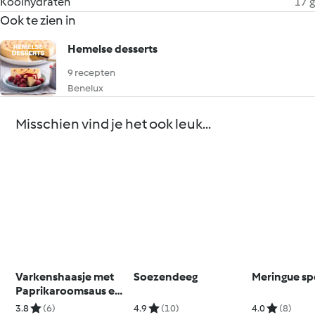
Koolhydraten
17 g
Ook te zien in
Hemelse desserts
9 recepten
Benelux
Misschien vind je het ook leuk...
Varkenshaasje met
Soezendeeg
Meringue s
Paprikaroomsaus en
Linguine
3.8
(6)
4.9
(10)
4.0
(8)