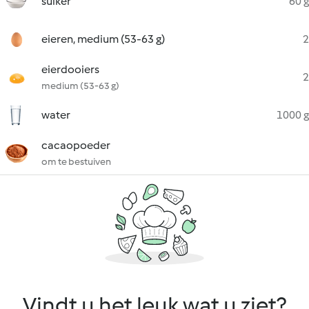
suiker
60 g
eieren, medium (53-63 g)
2
eierdooiers
2
medium (53-63 g)
water
1000 g
cacaopoeder
om te bestuiven
Vindt u het leuk wat u ziet?