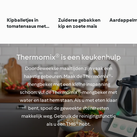
Kipballetjes in
Zuiderse gebakken
Aardappelm
tomatensaus met
kip en zoete maïs
spaghetti
Thermomix® is een keukenhulp
Doordeweekse maaltijden zijn vaak een
haastig gebeuren. Maak de Thermomix®-
mengbeker met een kleine inspanning
schoon: vul de Thermomix®-mengbeker met
water en laat hem staan. Als u met eten klaar
bent, spoel de geweekte etensresten
makkelijk weg. Gebruik de reinigingsfunctie
als u een TM6® hebt.