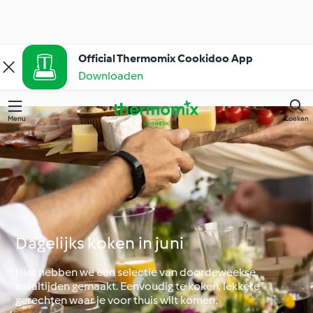
Official Thermomix Cookidoo App
Downloaden
Menu
Zoeken
Dagelijks koken in juni
Hier hebben we een selectie van doordeweekse
maaltijden gemaakt. Eenvoudig te koken, lekkere
gerechten waar je voor thuis wilt komen.