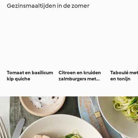
Gezinsmaaltijden in de zomer
Tomaat en basilicum
Citroen en kruiden
Taboulé met
kip quiche
zalmburgers met
en tonijn
Parmezaanse
courgettes