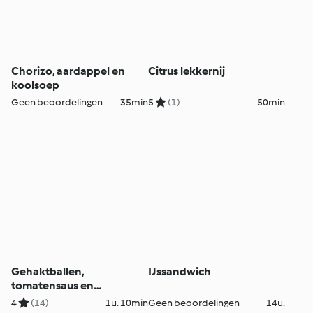
Chorizo, aardappel en
Citrus lekkernij
koolsoep
Geen beoordelingen
35min
5
(1)
50min
Gehaktballen,
IJssandwich
tomatensaus en
Parmezaanse polenta
4
(14)
1u. 10min
Geen beoordelingen
14u.