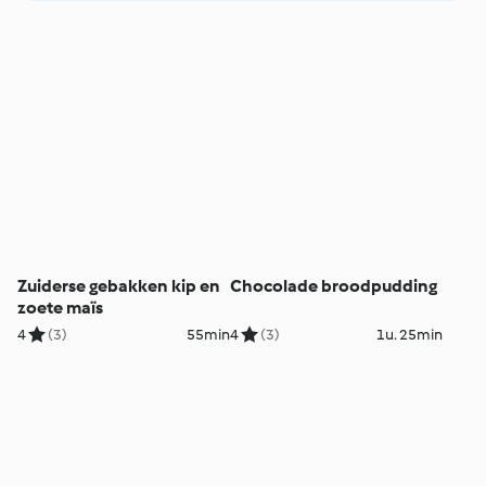
Zuiderse gebakken kip en
Chocolade broodpudding
zoete maïs
4
(3)
55min
4
(3)
1u. 25min