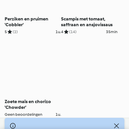
Perziken en pruimen
Scampis met tomaat,
'Cobbler'
saffraan en ansjovissaus
5
(2)
1u.
4
(14)
35min
Zoete maïs en chorizo
'Chowder'
Geen beoordelingen
1u.
© Copyright 2026