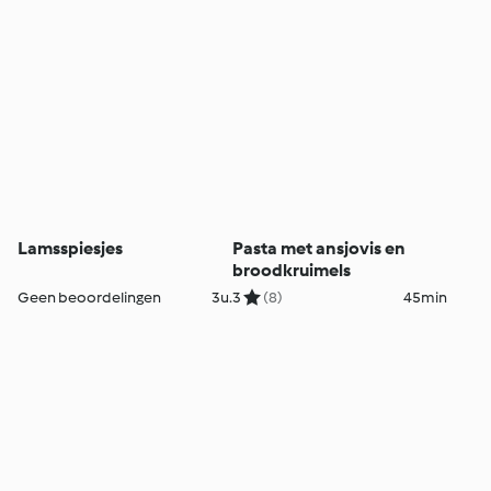
Lamsspiesjes
Pasta met ansjovis en
broodkruimels
Geen beoordelingen
3u.
3
(8)
45min