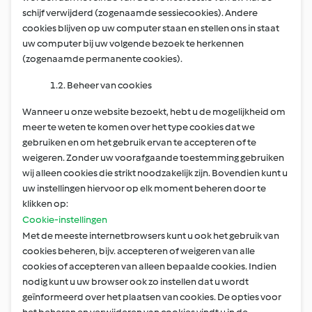
schijf verwijderd (zogenaamde sessiecookies). Andere
cookies blijven op uw computer staan en stellen ons in staat
uw computer bij uw volgende bezoek te herkennen
(zogenaamde permanente cookies).
1.2. Beheer van cookies
Wanneer u onze website bezoekt, hebt u de mogelijkheid om
meer te weten te komen over het type cookies dat we
gebruiken en om het gebruik ervan te accepteren of te
weigeren. Zonder uw voorafgaande toestemming gebruiken
wij alleen cookies die strikt noodzakelijk zijn. Bovendien kunt u
uw instellingen hiervoor op elk moment beheren door te
klikken op:
Cookie-instellingen
Met de meeste internetbrowsers kunt u ook het gebruik van
cookies beheren, bijv. accepteren of weigeren van alle
cookies of accepteren van alleen bepaalde cookies. Indien
nodig kunt u uw browser ook zo instellen dat u wordt
geïnformeerd over het plaatsen van cookies. De opties voor