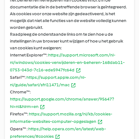
het beheren en verwijderen van cookies vindt u in de
documentatie die in de betreffende browser is geïntegreerd.
Als cookies voor onze website zijn gedeactiveerd, is het
mogelijk dat niet alle functies van de website volledig kunnen
worden gebruikt.
Raadpleeg de onderstaande links om te zien hoe u de
instellingen in uw browser kunt wijzigen of hoe u het gebruik
van cookies kunt weigeren:
Internet Explorer™:
https://support.microsoft.com/nl-
nl/windows/cookies-verwijderen-en-beheren-168dab11-
0753-043d-7c16-ede5947fc64d
Safari™:
https://support.apple.com/nl-
nl/guide/safari/sfri11471/mac
Chrome™:
https://support.google.com/chrome/answer/95647?
hl=nl&hlrm=en
Firefox™:
https://support.mozilla.org/nl/kb/cookies-
informatie-websites-computer-opgeslagen
Opera™ :
https://help.opera.com/en/latest/web-
preferences/#cookies