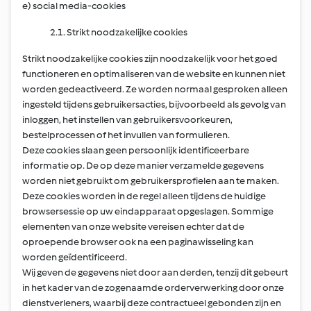
e) social media-cookies
2.1. Strikt noodzakelijke cookies
Strikt noodzakelijke cookies zijn noodzakelijk voor het goed
functioneren en optimaliseren van de website en kunnen niet
worden gedeactiveerd. Ze worden normaal gesproken alleen
ingesteld tijdens gebruikersacties, bijvoorbeeld als gevolg van
inloggen, het instellen van gebruikersvoorkeuren,
bestelprocessen of het invullen van formulieren.
Deze cookies slaan geen persoonlijk identificeerbare
informatie op. De op deze manier verzamelde gegevens
worden niet gebruikt om gebruikersprofielen aan te maken.
Deze cookies worden in de regel alleen tijdens de huidige
browsersessie op uw eindapparaat opgeslagen. Sommige
elementen van onze website vereisen echter dat de
oproepende browser ook na een paginawisseling kan
worden geïdentificeerd.
Wij geven de gegevens niet door aan derden, tenzij dit gebeurt
in het kader van de zogenaamde orderverwerking door onze
dienstverleners, waarbij deze contractueel gebonden zijn en