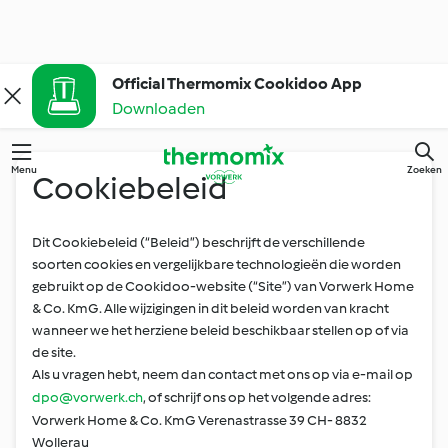
Official Thermomix Cookidoo App
Downloaden
Menu
Zoeken
Cookiebeleid
Dit Cookiebeleid (“Beleid”) beschrijft de verschillende
soorten cookies en vergelijkbare technologieën die worden
gebruikt op de Cookidoo-website (“Site”) van Vorwerk Home
& Co. KmG. Alle wijzigingen in dit beleid worden van kracht
wanneer we het herziene beleid beschikbaar stellen op of via
de site.
Als u vragen hebt, neem dan contact met ons op via e-mail op
dpo@vorwerk.ch
, of schrijf ons op het volgende adres:
Vorwerk Home & Co. KmG Verenastrasse 39 CH- 8832
Wollerau