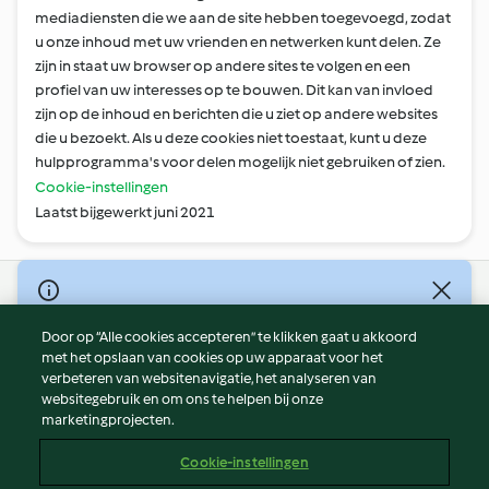
mediadiensten die we aan de site hebben toegevoegd, zodat
u onze inhoud met uw vrienden en netwerken kunt delen. Ze
zijn in staat uw browser op andere sites te volgen en een
profiel van uw interesses op te bouwen. Dit kan van invloed
zijn op de inhoud en berichten die u ziet op andere websites
die u bezoekt. Als u deze cookies niet toestaat, kunt u deze
hulpprogramma's voor delen mogelijk niet gebruiken of zien.
Cookie-instellingen
Laatst bijgewerkt juni 2021
© Copyright 2026
Door op “Alle cookies accepteren” te klikken gaat u akkoord
Gebruiksvoorwaarden
met het opslaan van cookies op uw apparaat voor het
Privacybeleid
verbeteren van websitenavigatie, het analyseren van
Disclaimer
websitegebruik en om ons te helpen bij onze
marketingprojecten.
Colofon
Cookies
Cookie-instellingen
Rapporteer inhoud