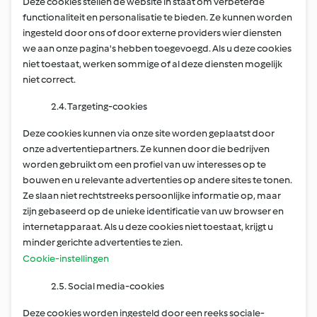
Deze cookies stellen de website in staat om verbeterde
functionaliteit en personalisatie te bieden. Ze kunnen worden
ingesteld door ons of door externe providers wier diensten
we aan onze pagina's hebben toegevoegd. Als u deze cookies
niet toestaat, werken sommige of al deze diensten mogelijk
niet correct.
2.4. Targeting-cookies
Deze cookies kunnen via onze site worden geplaatst door
onze advertentiepartners. Ze kunnen door die bedrijven
worden gebruikt om een profiel van uw interesses op te
bouwen en u relevante advertenties op andere sites te tonen.
Ze slaan niet rechtstreeks persoonlijke informatie op, maar
zijn gebaseerd op de unieke identificatie van uw browser en
internetapparaat. Als u deze cookies niet toestaat, krijgt u
minder gerichte advertenties te zien.
Cookie-instellingen
2.5. Social media-cookies
Deze cookies worden ingesteld door een reeks sociale-