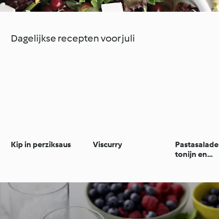
Dagelijkse recepten voor juli
Kip in perziksaus
Viscurry
Pastasalade
tonijn en
basilicumvin