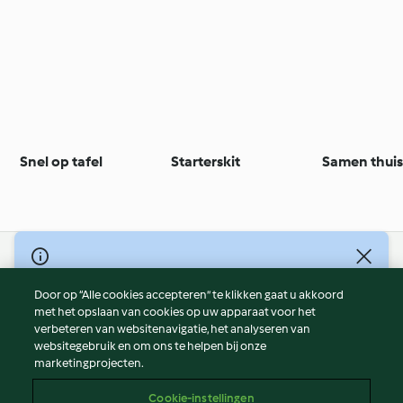
Snel op tafel
Starterskit
Samen thuis
© Copyright 2026
Door op “Alle cookies accepteren” te klikken gaat u akkoord
Gebruiksvoorwaarden
met het opslaan van cookies op uw apparaat voor het
Privacybeleid
verbeteren van websitenavigatie, het analyseren van
Disclaimer
websitegebruik en om ons te helpen bij onze
marketingprojecten.
Colofon
Cookies
Cookie-instellingen