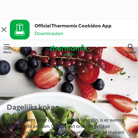
Official Thermomix Cookidoo App
Downloaden
Menu
Zoeken
Dagelijks koken
Als het warm weer is en de dagen lang zijn, is er weinig
tijd voor de keuken. Geniet van onze dagelijkse
kookrecepten voor juli, gemakkelijk en snel te maken!