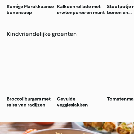
Romige Marokkaanse
Kalkoenrollade met
Stoofpotje 
bonensoep
erwtenpuree en munt
bonen en
gehaktballe
Kindvriendelijke groenten
Broccoliburgers met
Gevulde
Tomatenma
salsa van radijzen
veggieslakken