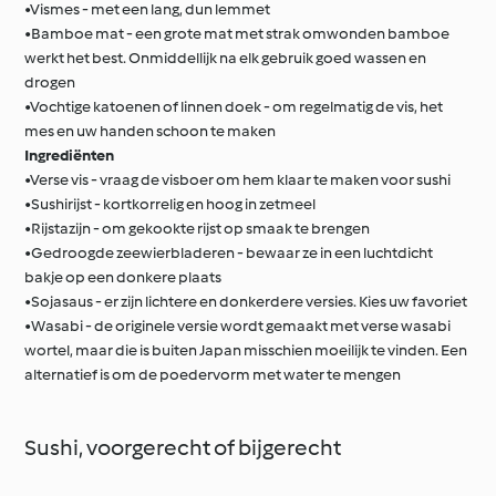
•Vismes - met een lang, dun lemmet
•Bamboe mat - een grote mat met strak omwonden bamboe
werkt het best. Onmiddellijk na elk gebruik goed wassen en
drogen
•Vochtige katoenen of linnen doek - om regelmatig de vis, het
mes en uw handen schoon te maken
Ingrediënten
•Verse vis - vraag de visboer om hem klaar te maken voor sushi
•Sushirijst - kortkorrelig en hoog in zetmeel
•Rijstazijn - om gekookte rijst op smaak te brengen
•Gedroogde zeewierbladeren - bewaar ze in een luchtdicht
bakje op een donkere plaats
•Sojasaus - er zijn lichtere en donkerdere versies. Kies uw favoriet
•Wasabi - de originele versie wordt gemaakt met verse wasabi
wortel, maar die is buiten Japan misschien moeilijk te vinden. Een
alternatief is om de poedervorm met water te mengen
Sushi, voorgerecht of bijgerecht