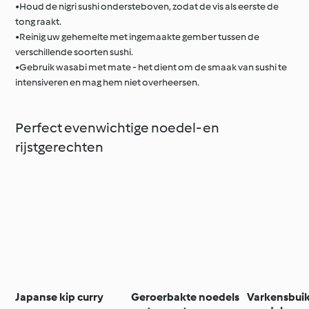
•Houd de nigri sushi ondersteboven, zodat de vis als eerste de
tong raakt.
•Reinig uw gehemelte met ingemaakte gember tussen de
verschillende soorten sushi.
•Gebruik wasabi met mate - het dient om de smaak van sushi te
intensiveren en mag hem niet overheersen.
Perfect evenwichtige noedel- en
rijstgerechten
Japanse kip curry
Geroerbakte noedels
Varkensbui