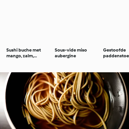
Sushi buche met
Sous-vide miso
Gestoofde
mango, zalm,
aubergine
paddenstoe
avocado en
paprika
gemberchips