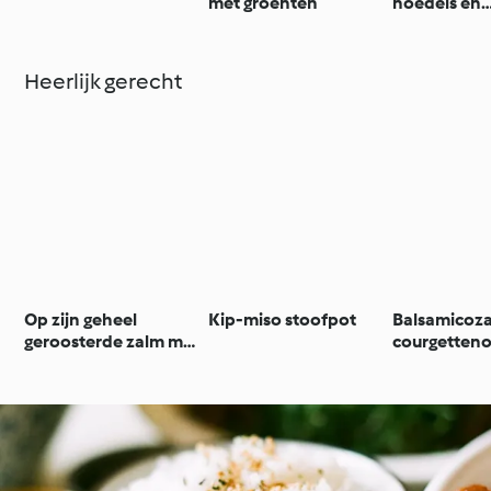
met groenten
noedels en
barbecuesa
Heerlijk gerecht
Op zijn geheel
Kip-miso stoofpot
Balsamicoz
geroosterde zalm met
courgetteno
miso en gochujang
pikante saus