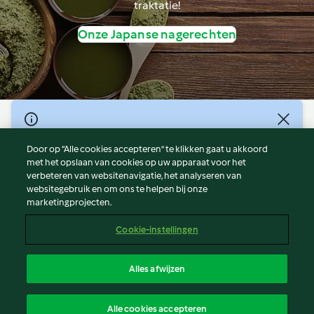
traktatie!
Onze Japanse nagerechten
© Copyright 2026
Door op “Alle cookies accepteren” te klikken gaat u akkoord
Gebruiksvoorwaarden
met het opslaan van cookies op uw apparaat voor het
Privacybeleid
verbeteren van websitenavigatie, het analyseren van
Disclaimer
websitegebruik en om ons te helpen bij onze
marketingprojecten.
Colofon
Cookies
Cookie-instellingen
Verslag Inhoud
Opzegging van contract
Alles afwijzen
Toegankelijkheidsverklaring
Nederlands
Alle cookies accepteren