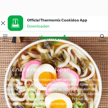
Official Thermomix Cookidoo App
Downloaden
Menu
Zoeken
Culinaire reis naar Japan
Vergezel ons op een reis naar het land van sushi en nog
veel meer! Met een gevarieerde keuken die rijk is aan
regionale specialiteiten, geeft de Japanse keuken de
voorkeur aan seizoensgebonden en verse ingrediënten,
en delicate kruiderijen en presentatie. Prikkel al uw
zintuigen met onze heerlijke recepten en tips.