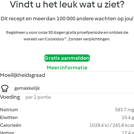
Vindt u het leuk wat u ziet?
Dit recept en meer dan 100 000 andere wachten op jou!
Registreer u voor onze 30 dagen gratis proefperiode en ontdek de
wereld van Cookidoo®. Zonder verplichtingen.
Gratis aanmelden
Meer informatie
Moeilijkheidsgraad
gemakkelijk
Voeding
per 1 portie
Natrium
583.7 mg
Eiwitten
10.4 g
Calorieën
1028.4 kJ / 245.8 kcal
Vetten
17.4 g