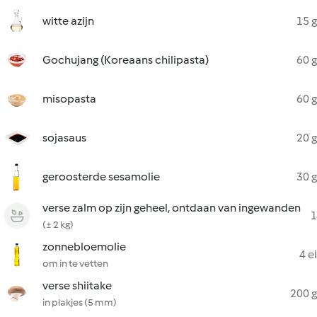
witte azijn
15 g
Gochujang (Koreaans chilipasta)
60 g
misopasta
60 g
sojasaus
20 g
geroosterde sesamolie
30 g
verse zalm op zijn geheel, ontdaan van ingewanden
1
(± 2 kg)
zonnebloemolie
4 el
om in te vetten
verse shiitake
200 g
in plakjes (5 mm)