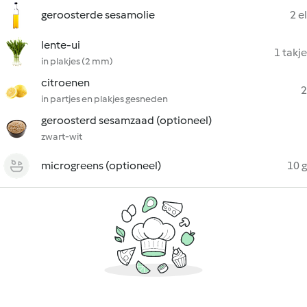
geroosterde sesamolie
2 el
lente-ui
1 takje
in plakjes (2 mm)
citroenen
2
in partjes en plakjes gesneden
geroosterd sesamzaad (optioneel)
zwart-wit
microgreens (optioneel)
10 g