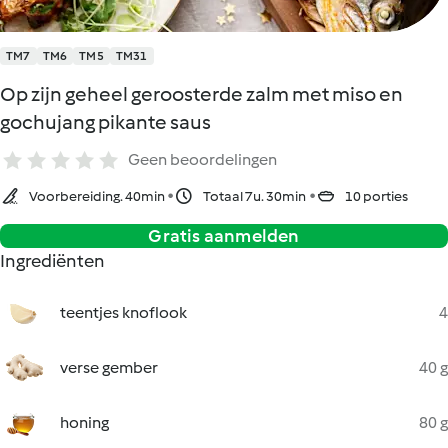
TM7
TM6
TM5
TM31
Op zijn geheel geroosterde zalm met miso en
gochujang pikante saus
Geen beoordelingen
Voorbereiding. 40min
Totaal 7u. 30min
10 porties
Gratis aanmelden
Ingrediënten
teentjes knoflook
4
verse gember
40 g
honing
80 g