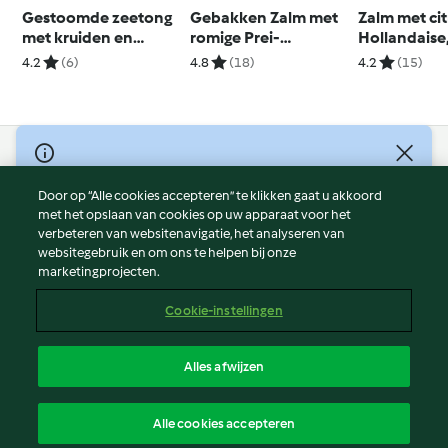
Gestoomde zeetong
Gebakken Zalm met
Zalm met ci
met kruiden en
romige Prei-
Hollandaise
wortelmousseline
Courgettesaus
en rijst
4.2
(6)
4.8
(18)
4.2
(15)
© Copyright 2026
Door op “Alle cookies accepteren” te klikken gaat u akkoord
Gebruiksvoorwaarden
met het opslaan van cookies op uw apparaat voor het
Privacybeleid
verbeteren van websitenavigatie, het analyseren van
Disclaimer
websitegebruik en om ons te helpen bij onze
marketingprojecten.
Colofon
Cookies
Cookie-instellingen
Verslag Inhoud
Opzegging van contract
Alles afwijzen
Toegankelijkheidsverklaring
Nederlands
Alle cookies accepteren