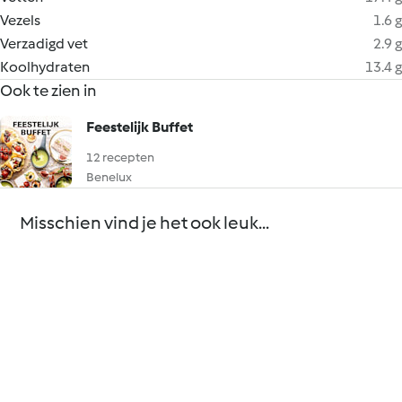
Vezels
1.6 g
Verzadigd vet
2.9 g
Koolhydraten
13.4 g
Ook te zien in
Feestelijk Buffet
12 recepten
Benelux
Misschien vind je het ook leuk...