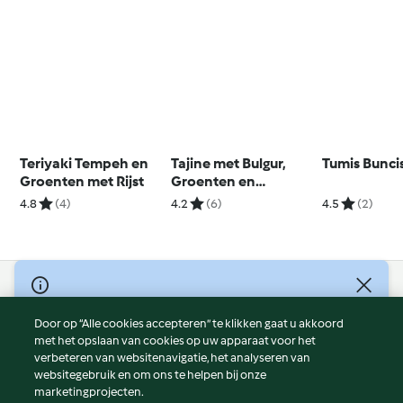
Teriyaki Tempeh en
Tajine met Bulgur,
Tumis Bunci
Groenten met Rijst
Groenten en
Kikkererwten
4.8
(4)
4.2
(6)
4.5
(2)
© Copyright 2026
Door op “Alle cookies accepteren” te klikken gaat u akkoord
Gebruiksvoorwaarden
met het opslaan van cookies op uw apparaat voor het
Privacybeleid
verbeteren van websitenavigatie, het analyseren van
Disclaimer
websitegebruik en om ons te helpen bij onze
marketingprojecten.
Colofon