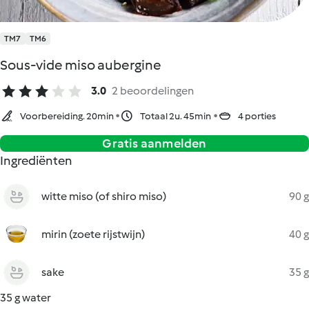
TM7
TM6
Sous-vide miso aubergine
3.0
2 beoordelingen
Voorbereiding. 20min
Totaal 2u. 45min
4 porties
Gratis aanmelden
Ingrediënten
witte miso (of shiro miso)
90 g
mirin (zoete rijstwijn)
40 g
sake
35 g
35 g water