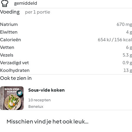
gemiddeld
Voeding
per 1 portie
Natrium
670 mg
Eiwitten
4 g
Calorieën
654 kJ / 156 kcal
Vetten
6 g
Vezels
5.3 g
Verzadigd vet
0.9 g
Koolhydraten
13 g
Ook te zien in
Sous-vide koken
10 recepten
Benelux
Misschien vind je het ook leuk...