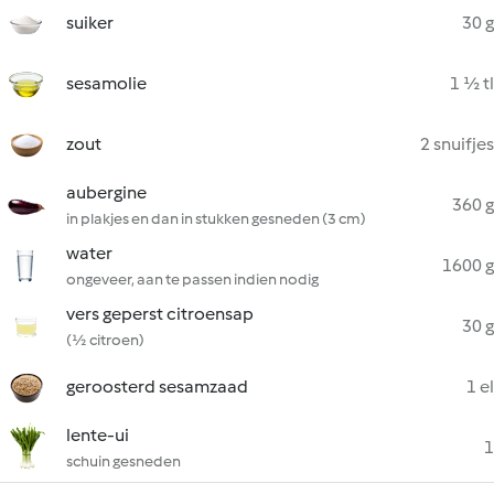
suiker
30 g
sesamolie
1 ½ tl
zout
2 snuifjes
aubergine
360 g
in plakjes en dan in stukken gesneden (3 cm)
water
1600 g
ongeveer, aan te passen indien nodig
vers geperst citroensap
30 g
(½ citroen)
geroosterd sesamzaad
1 el
lente-ui
1
schuin gesneden