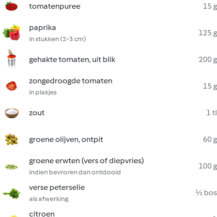
tomatenpuree
15 g
paprika
125 g
in stukken (2-3 cm)
gehakte tomaten, uit blik
200 g
zongedroogde tomaten
15 g
in plakjes
zout
1 tl
groene olijven, ontpit
60 g
groene erwten (vers of diepvries)
100 g
indien bevroren dan ontdooid
verse peterselie
½ bos
als afwerking
citroen