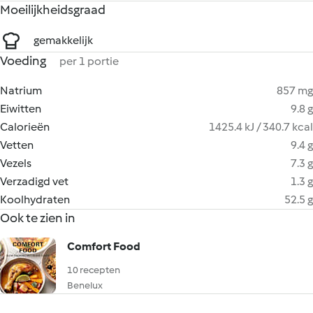
Moeilijkheidsgraad
gemakkelijk
Voeding
per 1 portie
Natrium
857 mg
Eiwitten
9.8 g
Calorieën
1425.4 kJ / 340.7 kcal
Vetten
9.4 g
Vezels
7.3 g
Verzadigd vet
1.3 g
Koolhydraten
52.5 g
Ook te zien in
Comfort Food
10 recepten
Benelux