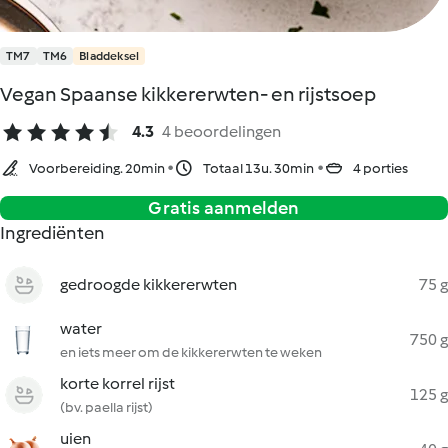
TM7
TM6
Bladdeksel
Vegan Spaanse kikkererwten- en rijstsoep
4.3
4 beoordelingen
Voorbereiding. 20min
Totaal 13u. 30min
4 porties
Gratis aanmelden
Ingrediënten
gedroogde kikkererwten
75 g
water
750 g
en iets meer om de kikkererwten te weken
korte korrel rijst
125 g
(bv. paella rijst)
uien