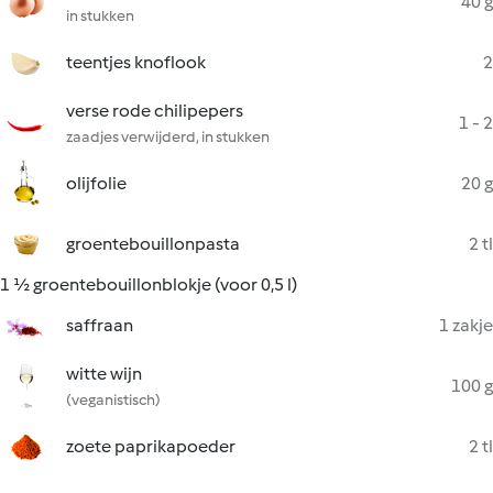
40 g
in stukken
teentjes knoflook
2
verse rode chilipepers
1 - 2
zaadjes verwijderd, in stukken
olijfolie
20 g
groentebouillonpasta
2 tl
1 ½ groentebouillonblokje (voor 0,5 l)
saffraan
1 zakje
witte wijn
100 g
(veganistisch)
zoete paprikapoeder
2 tl