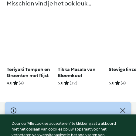
Misschien vind je het ook leuk...
Teriyaki Tempeh en
Tikka Masala van
Stevige linz
Groenten met Rijst
Bloemkool
4.8
(4)
5.0
(12)
5.0
(4)
© Copyright 2026
Door op “Alle cookies accepteren” te klikken gaat u akkoord
Gebruiksvoorwaarden
met het opslaan van cookies op uw apparaat voor het
Privacybeleid
verbeteren van websitenavigatie, het analyseren van