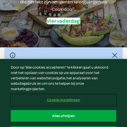
die perfect zijn om gasten te ontvangen op
Cookidoo®.
Vier vaderdag!
© Copyright 2026
Door op “Alle cookies accepteren” te klikken gaat u akkoord
Gebruiksvoorwaarden
met het opslaan van cookies op uw apparaat voor het
Privacybeleid
verbeteren van websitenavigatie, het analyseren van
Disclaimer
websitegebruik en om ons te helpen bij onze
marketingprojecten.
Colofon
Cookies
Cookie-instellingen
Verslag Inhoud
Opzegging van contract
Alles afwijzen
Toegankelijkheidsverklaring