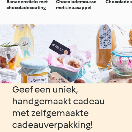
Bananensticks met
Chocolademousse
Chocolade 
chocoladecoating
met sinaasappel
Geef een uniek,
handgemaakt cadeau
met zelfgemaakte
cadeauverpakking!