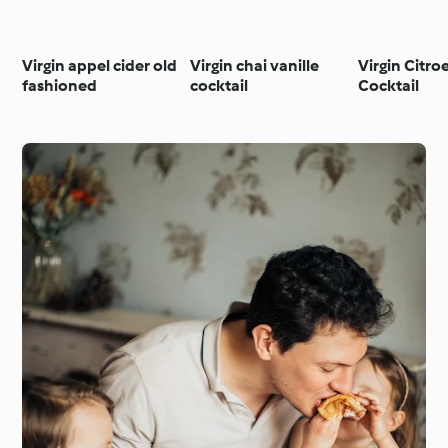
Virgin appel cider old
Virgin chai vanille
Virgin Citro
fashioned
cocktail
Cocktail