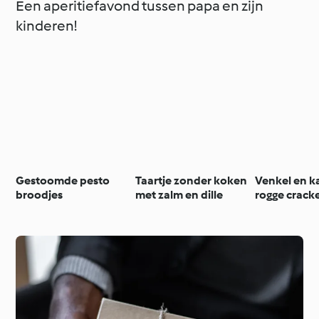
Een aperitiefavond tussen papa en zijn
kinderen!
Gestoomde pesto
Taartje zonder koken
Venkel en k
broodjes
met zalm en dille
rogge crack
humus