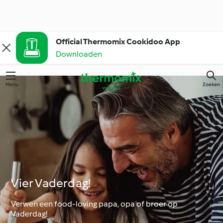
Official Thermomix Cookidoo App
Downloaden
Menu
Zoeken
Vier Vaderdag!
Verwen een food-loving papa, opa of broer op
Vaderdag!