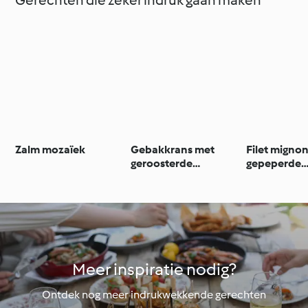
Zalm mozaïek
Gebakkrans met
Filet migno
geroosterde
gepeperde
groenten
Parmezaans
Roquefort-
aardappele
Meer inspiratie nodig?
Ontdek nog meer indrukwekkende gerechten