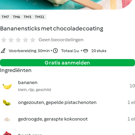
TM7
TM6
TM5
TM31
Bananensticks met chocoladecoating
Geen beoordelingen
Voorbereiding. 30min
Totaal 1u.
20 stuks
Gratis aanmelden
Ingrediënten
bananen
10
klein, rijp, geschild
ongezouten, gepelde pistachenoten
1 el
gedroogde, geraspte kokosnoot
1 el