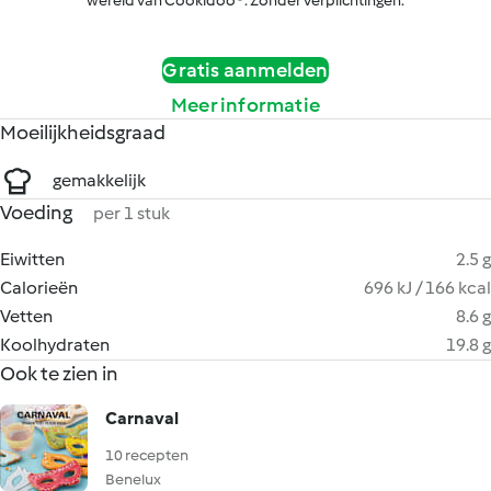
wereld van Cookidoo®. Zonder verplichtingen.
Gratis aanmelden
Meer informatie
Moeilijkheidsgraad
gemakkelijk
Voeding
per 1 stuk
Eiwitten
2.5 g
Calorieën
696 kJ / 166 kcal
Vetten
8.6 g
Koolhydraten
19.8 g
Ook te zien in
Carnaval
10 recepten
Benelux