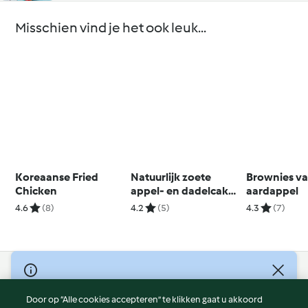
Misschien vind je het ook leuk...
Koreaanse Fried
Natuurlijk zoete
Brownies va
Chicken
appel- en dadelcake
aardappel
(gluten- en zuivelvrij)
4.6
(8)
4.2
(5)
4.3
(7)
© Copyright 2026
Door op “Alle cookies accepteren” te klikken gaat u akkoord
Gebruiksvoorwaarden