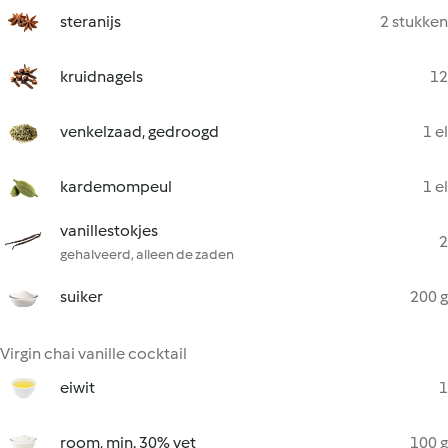
steranijs
2 stukken
kruidnagels
12
venkelzaad, gedroogd
1 el
kardemompeul
1 el
vanillestokjes
2
gehalveerd, alleen de zaden
suiker
200 g
Virgin chai vanille cocktail
eiwit
1
room, min. 30% vet
100 g