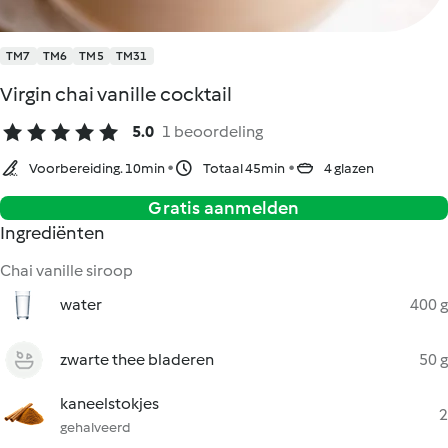
TM7
TM6
TM5
TM31
Virgin chai vanille cocktail
5.0
1 beoordeling
Voorbereiding. 10min
Totaal 45min
4 glazen
Gratis aanmelden
Ingrediënten
Chai vanille siroop
water
400 g
zwarte thee bladeren
50 g
kaneelstokjes
2
gehalveerd