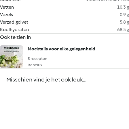
Vetten
10.3 g
Vezels
0.9 g
Verzadigd vet
5.8 g
Koolhydraten
68.5 g
Ook te zien in
Mocktails voor elke gelegenheid
5 recepten
Benelux
Misschien vind je het ook leuk...