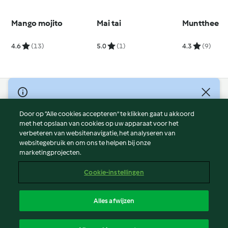
Mango mojito
Mai tai
Muntthee
4.6
(13)
5.0
(1)
4.3
(9)
© Copyright 2026
Door op “Alle cookies accepteren” te klikken gaat u akkoord
Gebruiksvoorwaarden
met het opslaan van cookies op uw apparaat voor het
Privacybeleid
verbeteren van websitenavigatie, het analyseren van
Disclaimer
websitegebruik en om ons te helpen bij onze
marketingprojecten.
Colofon
Cookies
Cookie-instellingen
Verslag Inhoud
Opzegging van contract
Alles afwijzen
Toegankelijkheidsverklaring