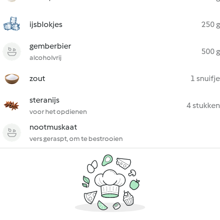
ijsblokjes
250 g
gemberbier
500 g
alcoholvrij
zout
1 snuifje
steranijs
4 stukken
voor het opdienen
nootmuskaat
vers geraspt, om te bestrooien