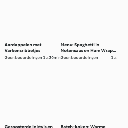
Aardappelen met
Menu: Spaghetti in
Varkensribbetjes
Notensaus en Ham Wraps
met Groenten
Geen beoordelingen
1u. 30min
Geen beoordelingen
1u.
Geroosterde Inktvis en
Batch-koken: Warme