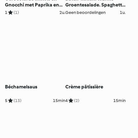
Gnocchi met Paprika en
Groentesalade. Spaghetti
Groene Mojo
met Tomaat en
1
(1)
2u.
Geen beoordelingen
1u.
Champignons. Kip met
Rijst en Pepersaus.
Béchamelsaus
Crème pâtissière
5
(13)
15min
4
(2)
15min