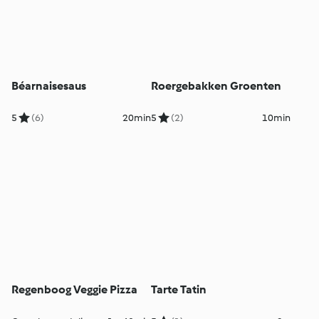
Béarnaisesaus
Roergebakken Groenten
5
(6)
20min
5
(2)
10min
Regenboog Veggie Pizza
Tarte Tatin