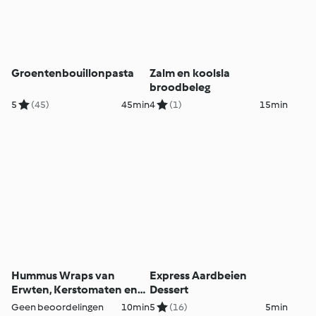
Groentenbouillonpasta
Zalm en koolsla
broodbeleg
5
(45)
45min
4
(1)
15min
Hummus Wraps van
Express Aardbeien
Erwten, Kerstomaten en
Dessert
Feta
Geen beoordelingen
10min
5
(16)
5min