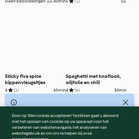
Geen beoordelingen
1u. 40min
5
(1)
2u.
Sticky five spice
Spaghetti met knoflook,
kippenvleugeltjes
olijfolie en chili
4
(1)
45min
4
(6)
30min
© Copyright 2026
Door op “Alle cookies accepteren” te klikken gaat u akkoord
Gebruiksvoorwaarden
met het opslaan van cookies op uw apparaat voor het
Privacybeleid
verbeteren van websitenavigatie, het analyseren van
Disclaimer
websitegebruik en om ons te helpen bij onze