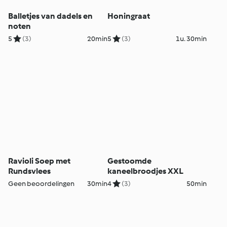
Balletjes van dadels en
Honingraat
noten
5
(3)
20min
5
(3)
1u. 30min
Ravioli Soep met
Gestoomde
Rundsvlees
kaneelbroodjes XXL
Geen beoordelingen
30min
4
(3)
50min