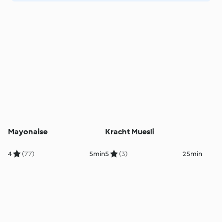
Mayonaise
Kracht Muesli
4
(77)
5min
5
(3)
25min