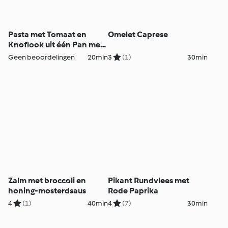
Pasta met Tomaat en
Omelet Caprese
Knoflook uit één Pan met
Mosselen
Geen beoordelingen
20min
3
(1)
30min
Zalm met broccoli en
Pikant Rundvlees met
honing-mosterdsaus
Rode Paprika
4
(1)
40min
4
(7)
30min