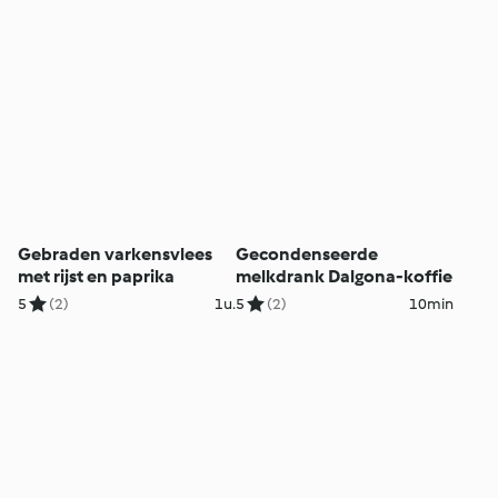
Gebraden varkensvlees
Gecondenseerde
met rijst en paprika
melkdrank Dalgona-koffie
5
(2)
1u.
5
(2)
10min