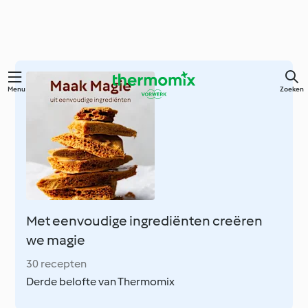
Overslaan
Menu
Zoeken
naar
hoofdinhoud
Met eenvoudige ingrediënten creëren
we magie
30 recepten
Derde belofte van Thermomix