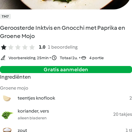
TM7
Geroosterde Inktvis en Gnocchi met Paprika en
Groene Mojo
1.0
1 beoordeling
Voorbereiding. 25min
Totaal 2u.
4 portie
Gratis aanmelden
Ingrediënten
Groene mojo
teentjes knoflook
2
koriander, vers
20 takjes
alleen bladeren
zout
1 tl