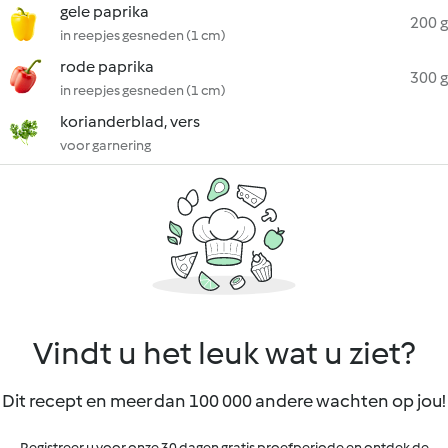
gele paprika
200 g
in reepjes gesneden (1 cm)
rode paprika
300 g
in reepjes gesneden (1 cm)
korianderblad, vers
voor garnering
Vindt u het leuk wat u ziet?
Dit recept en meer dan 100 000 andere wachten op jou!
Registreer u voor onze 30 dagen gratis proefperiode en ontdek de