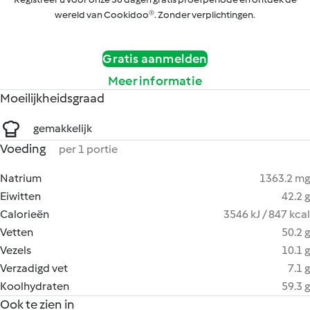
wereld van Cookidoo®. Zonder verplichtingen.
Gratis aanmelden
Meer informatie
Moeilijkheidsgraad
gemakkelijk
Voeding
per 1 portie
Natrium
1363.2 mg
Eiwitten
42.2 g
Calorieën
3546 kJ / 847 kcal
Vetten
50.2 g
Vezels
10.1 g
Verzadigd vet
7.1 g
Koolhydraten
59.3 g
Ook te zien in