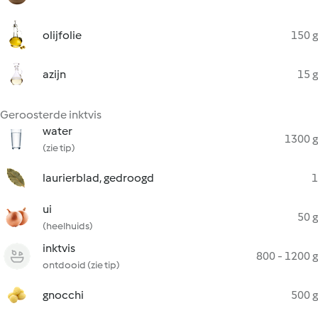
olijfolie
150 g
azijn
15 g
Geroosterde inktvis
water
1300 g
(zie tip)
laurierblad, gedroogd
1
ui
50 g
(heelhuids)
inktvis
800 - 1200 g
ontdooid (zie tip)
gnocchi
500 g