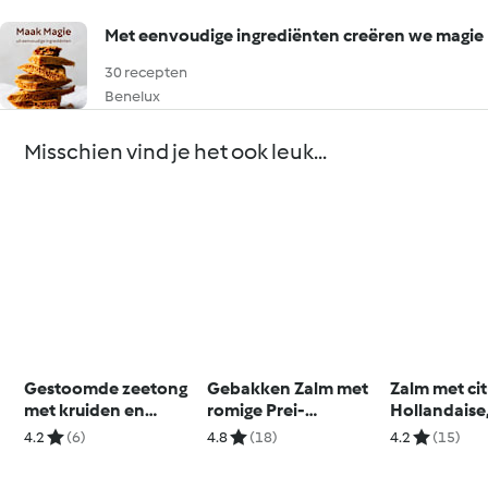
Met eenvoudige ingrediënten creëren we magie
30 recepten
Benelux
Misschien vind je het ook leuk...
Gestoomde zeetong
Gebakken Zalm met
Zalm met ci
met kruiden en
romige Prei-
Hollandaise
wortelmousseline
Courgettesaus
en rijst
4.2
(6)
4.8
(18)
4.2
(15)