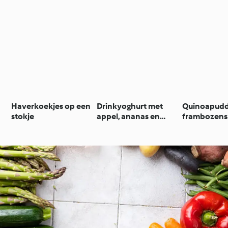
Haverkoekjes op een
Drinkyoghurt met
Quinoapudd
stokje
appel, ananas en
frambozens
limoen