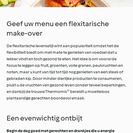
Geef uw menu een flexitarische
make-over
De flexitarische levensstijl wint aan populariteit omdat het de
flexibiliteit biedt om met mate te genieten van voedsel dat u
lekker vindt en toch gezond te eten. Het idee is om vooral de
focus te leggen op fruit, groenten, volle granen, peulvruchten en
noten, maar u kunt van tijd tot tijd nog genieten van een steak of
gebraden kip. Door minder dierlijke producten te consumeren,
plukt u de vruchten van gezond leven zonder teveel beperkingen,
en dankzij de trouwe Thermomix® bereidt u moeiteloos
plantaardige gerechten boordevol smaak.
Een evenwichtig ontbijt
Begin de dag goed met gerechten en drankjes die u energie