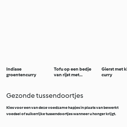
Indiase
Tofu op een bedje
Gierst met k
groentencurry
van rijst met
curry
pindasaus
Gezonde tussendoortjes
Kies voor een van deze voedzame hapjes in plaats van bewerkt
voedsel of suikerrijke tussendoortjes wanneer u honger krijgt.