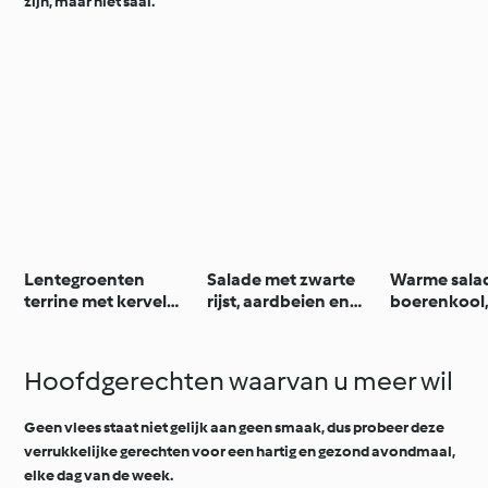
zijn, maar niet saai.
Lentegroenten
Salade met zwarte
Warme sala
terrine met kervel
rijst, aardbeien en
boerenkool,
emulsie
feta
bonen, note
gojibessen
Hoofdgerechten waarvan u meer wil
Geen vlees staat niet gelijk aan geen smaak, dus probeer deze
verrukkelijke gerechten voor een hartig en gezond avondmaal,
elke dag van de week.