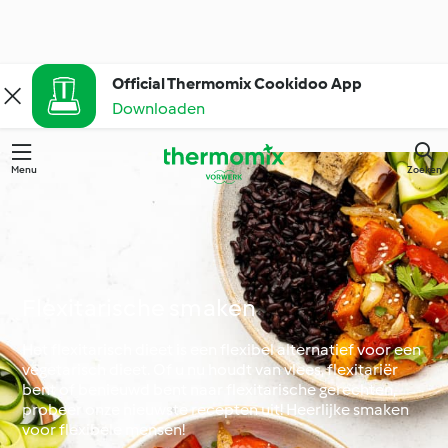
Official Thermomix Cookidoo App
Downloaden
Menu
Zoeken
Flexitarische smaken
Het flexitarisch dieet is een flexibel alternatief voor een
vegetarisch dieet. Of u nu houdt van vlees, flexitariër
bent of benieuwd bent naar flexitarische gerechten,
probeer onze nieuwste recepten uit! Heerlijke smaken
voor flexibele mensen!