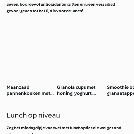
geven, boordevol antioxidanten zitten en u een verzadigd
gevoel geven tot het tijd is voor de lunch!
Maanzaad
Granola cups met
Smoothie b
pannenkoeken met
honing, yoghurt,
granaatappe
rabarbercompote
noten en fruit
chiazaad
Lunch op niveau
Zeg het middagdipje vaarwel met lunchopties die wel gezond