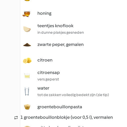
honing
teentjes knoflook
in dunne plakjes gesneden
zwarte peper, gemalen
citroen
citroensap
vers geperst
water
tot de zakken volledig bedekt zijn (zie tip)
groentebouillonpasta
1 groentebouillonblokje (voor 0,5 l), vermalen