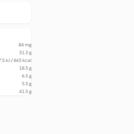
84 mg
31.3 g
.5 kJ / 465 kcal
18.5 g
6.5 g
5.3 g
41.5 g