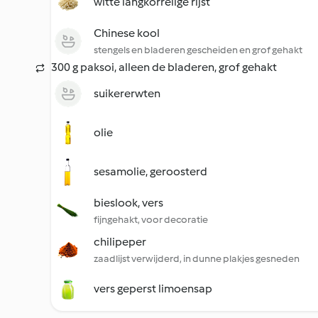
witte langkorrelige rijst
Chinese kool
stengels en bladeren gescheiden en grof gehakt
300 g paksoi, alleen de bladeren, grof gehakt
suikererwten
olie
sesamolie, geroosterd
bieslook, vers
fijngehakt, voor decoratie
chilipeper
zaadlijst verwijderd, in dunne plakjes gesneden
vers geperst limoensap