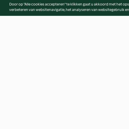
Door op “Alle cookies accepteren” te klikken gaat u akkoord met het op
verbeteren van websitenavigatie, het analyseren van websitegebruik en
Rijst met Asperges, Broccoli en
Pasta met Rode Bi
Champignons
Feta
4.0
(1)
4.0
(7)
© Copyright 2026
Gebruiksvoorwaarden
Privacybeleid
Disclaim