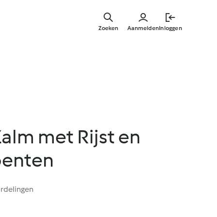
Overslaa
naar
Zoeken
Aanmelden
Inloggen
hoofdinh
alm met Rijst en
oenten
rdelingen