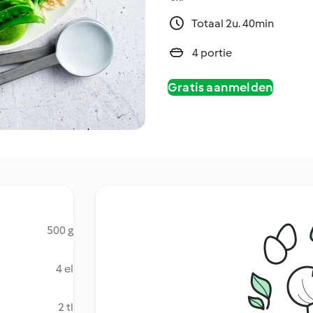
Totaal 2u. 40min
4 portie
Gratis aanmelden
500 g
4 el
2 tl