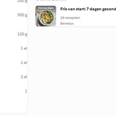
200 g
Fris van start: 7 dagen gezo
300 g
28 recepten
Benelux
100 g
1 el
1 el
2 el
1