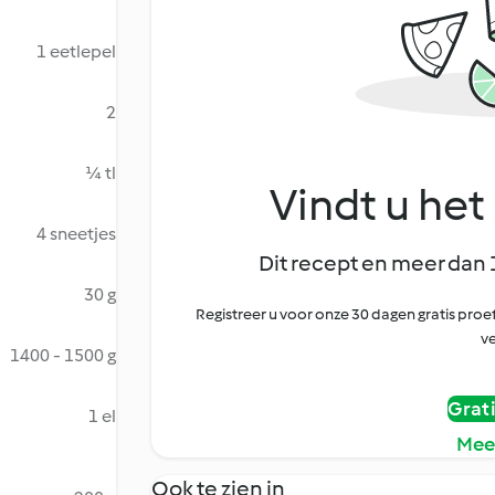
1 eetlepel
2
¼ tl
Vindt u het 
4 sneetjes
Dit recept en meer dan 
30 g
Registreer u voor onze 30 dagen gratis pr
ve
1400 - 1500 g
Grat
1 el
Mee
Ook te zien in