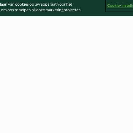
slaan van cookies op uw apparaat voor het
Cookie-instell
 om ons te helpen bij onze marketingprojecten.
etensaus en
Gnocchi Tricolore
Green Shakshu
4.2
(12)
Geen beoordeling
er
Colofon
Cookies
Verslag Inhoud
Opzegging van 