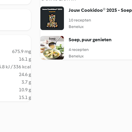
Jouw Cookidoo® 2025 - Soep
10 recepten
Benelux
Soep, puur genieten
4 recepten
675.9 mg
Benelux
16.1 g
.8 kJ / 336 kcal
24.6 g
3.7 g
10.9 g
15.1 g