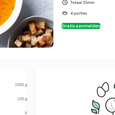
Totaal 35min
4 porties
Gratis aanmelden
1000 g
100 g
4