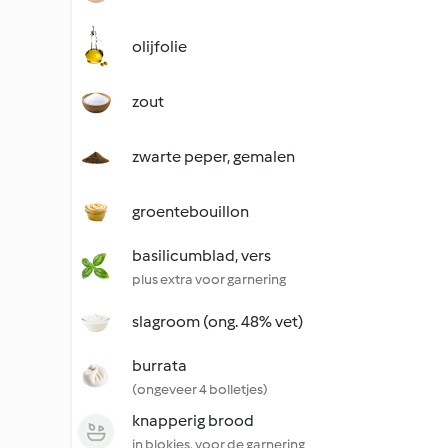
olijfolie
zout
zwarte peper, gemalen
groentebouillon
basilicumblad, vers
plus extra voor garnering
slagroom (ong. 48% vet)
burrata
(ongeveer 4 bolletjes)
knapperig brood
in blokjes, voor de garnering