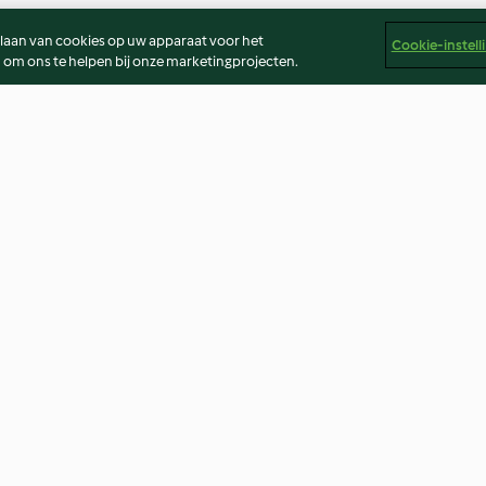
slaan van cookies op uw apparaat voor het
Cookie-instell
 om ons te helpen bij onze marketingprojecten.
brac
Witloof met ham, gegratineerd
Jerk kip met zo
met comté
aardappelpuree
4.7
(31)
3.4
(7)
er
Colofon
Cookies
Verslag Inhoud
Opzegging van 