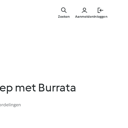
Overslaa
naar
Zoeken
Aanmelden
Inloggen
hoofdinh
p met Burrata
ordelingen