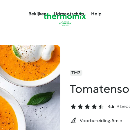
Bekijken
Lidmaatschap
Help
TM7
Tomatensoe
4.6
9 beo
Voorbereiding. 5min