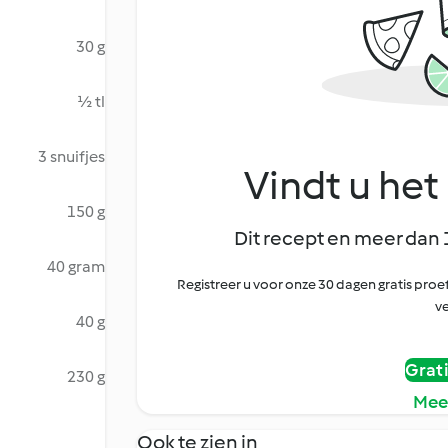
30 g
½ tl
3 snuifjes
Vindt u het 
150 g
Dit recept en meer dan 
40 gram
Registreer u voor onze 30 dagen gratis pr
ve
40 g
Grat
230 g
Mee
Ook te zien in