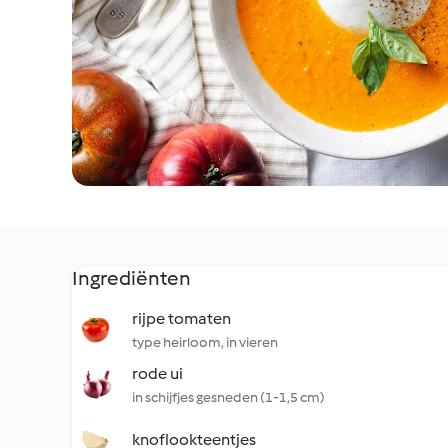
Ingrediënten
rijpe tomaten
type heirloom, in vieren
rode ui
in schijfjes gesneden (1-1,5 cm)
knoflookteentjes