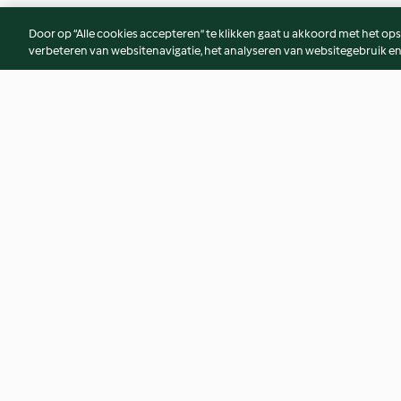
Door op “Alle cookies accepteren” te klikken gaat u akkoord met het op
verbeteren van websitenavigatie, het analyseren van websitegebruik en
Zalm met venkel
Stoofpotje van Au
4.8
(11)
3.3
(10)
© Copyright 2026
Gebruiksvoorwaarden
Privacybeleid
Disclaim