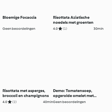
Bloemige Focaccia
Risottata Aziatische
noedels met groenten
Geen beoordelingen
4.0
(1)
30min
Risottata met asperges,
Demo: Tomatensoep,
broccoli en champignons
opgerolde omelet met
spinazie en gestoomde
4.0
(2)
40min
Geen beoordelingen
ratatouille-groenten