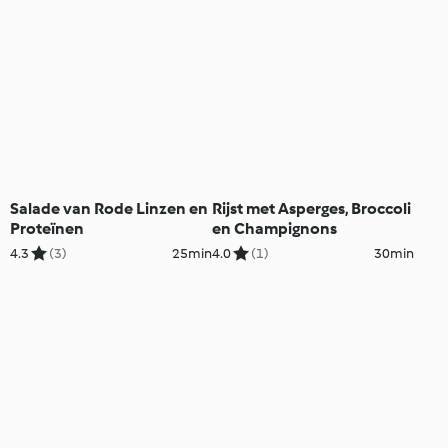
Salade van Rode Linzen en
Rijst met Asperges, Broccoli
Proteïnen
en Champignons
4.3
(3)
25min
4.0
(1)
30min