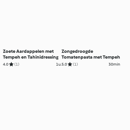
Zoete Aardappelen met
Zongedroogde
Tempeh en Tahinidressing
Tomatenpasta met Tempeh
4.0
(1)
1u.
5.0
(1)
30min