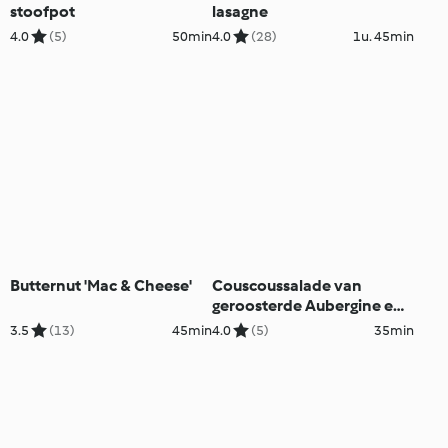
stoofpot
lasagne
4.0
(5)
50min
4.0
(28)
1u. 45min
Butternut 'Mac & Cheese'
Couscoussalade van
geroosterde Aubergine en
Paprika
3.5
(13)
45min
4.0
(5)
35min