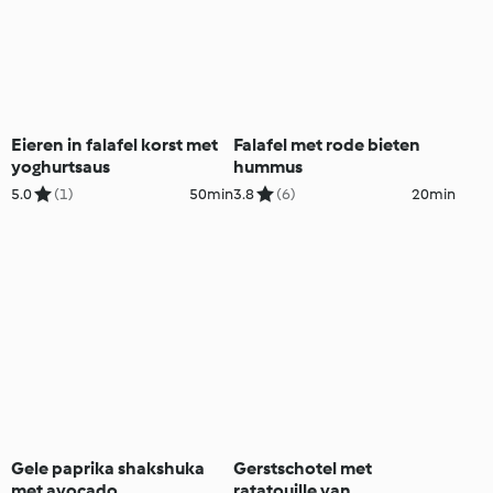
Eieren in falafel korst met
Falafel met rode bieten
yoghurtsaus
hummus
5.0
(1)
50min
3.8
(6)
20min
Gele paprika shakshuka
Gerstschotel met
met avocado
ratatouille van