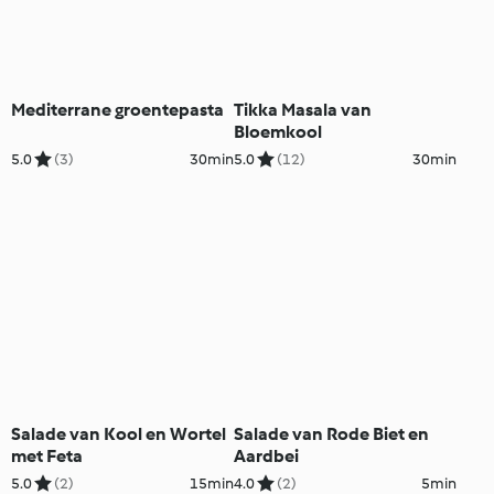
Mediterrane groentepasta
Tikka Masala van
Bloemkool
5.0
(3)
30min
5.0
(12)
30min
Salade van Kool en Wortel
Salade van Rode Biet en
met Feta
Aardbei
5.0
(2)
15min
4.0
(2)
5min