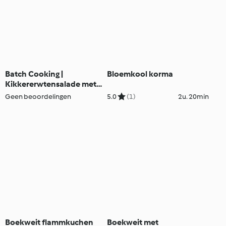
Batch Cooking |
Bloemkool korma
Kikkererwtensalade met
wortelen en
Geen beoordelingen
5.0
(1)
2u. 20min
gekarameliseerde rode
uien & vruchtenyoghurt
Boekweit flammkuchen
Boekweit met