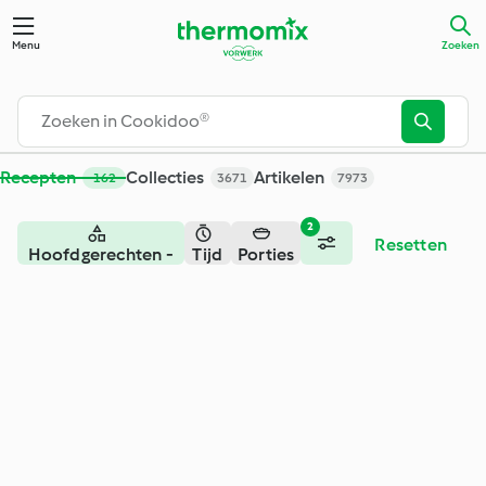
Zoeken - Cookidoo® – het officiële Thermomix®-receptenpla
Menu
Zoeken
Recepten
Collecties
Artikelen
162
3671
7973
2
Resetten
Hoofdgerechten -
Tijd
Porties
Vegetarisch