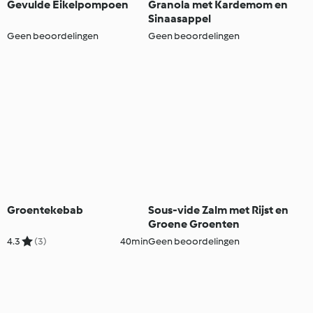
Gevulde Eikelpompoen
Granola met Kardemom en
Sinaasappel
Geen beoordelingen
Geen beoordelingen
Groentekebab
Sous-vide Zalm met Rijst en
Groene Groenten
4.3
(3)
40min
Geen beoordelingen