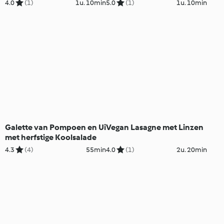
4.0
(1)
1u. 10min
5.0
(1)
1u. 10min
Galette van Pompoen en Ui
Vegan Lasagne met Linzen
met herfstige Koolsalade
4.3
(4)
55min
4.0
(1)
2u. 20min