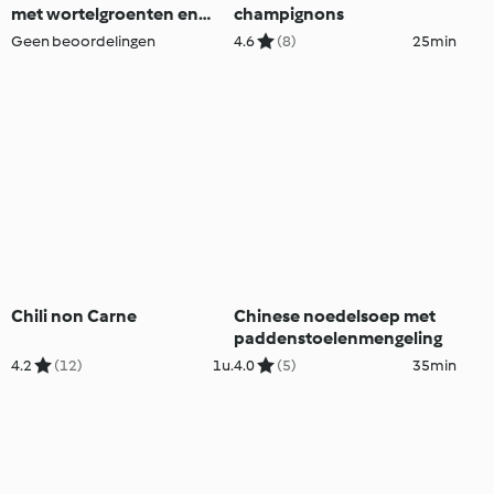
met wortelgroenten en
champignons
gorgonzola met
Geen beoordelingen
4.6
(8)
25min
chilihoningglazuur
Chili non Carne
Chinese noedelsoep met
paddenstoelenmengeling
4.2
(12)
1u.
4.0
(5)
35min