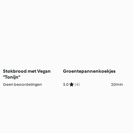
Stokbrood met Vegan
Groentepannenkoekjes
"Tonijn"
Geen beoordelingen
3.0
(4)
20min