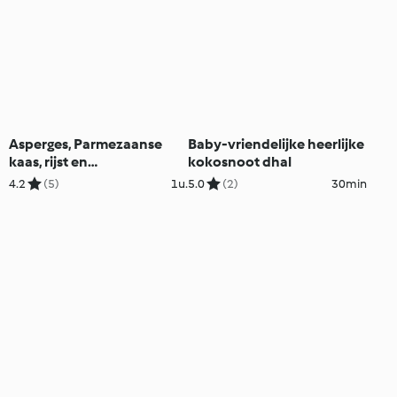
Asperges, Parmezaanse
Baby-vriendelijke heerlijke
kaas, rijst en
kokosnoot dhal
citroensabayon
4.2
(5)
1u.
5.0
(2)
30min