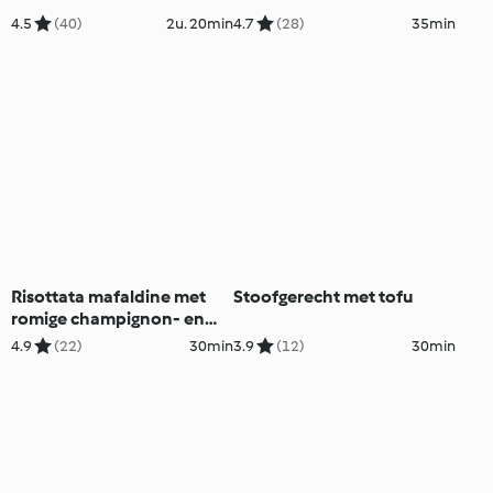
4.5
(40)
2u. 20min
4.7
(28)
35min
Risottata mafaldine met
Stoofgerecht met tofu
romige champignon- en
tomatensaus
4.9
(22)
30min
3.9
(12)
30min