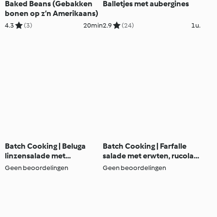
Baked Beans (Gebakken
Balletjes met aubergines
bonen op z’n Amerikaans)
4.3
(3)
20min
2.9
(24)
1u.
Batch Cooking | Beluga
Batch Cooking | Farfalle
linzensalade met
salade met erwten, rucola
frambozendressing en tofu
en pijnboompitten & fruit
Geen beoordelingen
Geen beoordelingen
& stracciatella yoghurt
muffins