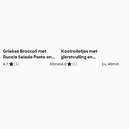
Griekse Broccoli met
Koolrolletjes met
Rucola Salade Pesto en
gierstvulling en
Geroosterde Citroen
champignonsaus
4.7
(3)
30min
4.0
(1)
1u. 40min