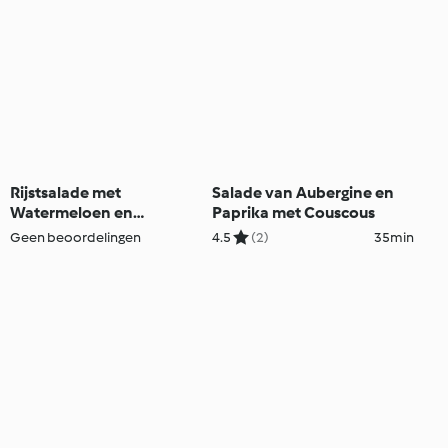
Rijstsalade met
Salade van Aubergine en
Watermeloen en
Paprika met Couscous
Mozzarella
Geen beoordelingen
4.5
(2)
35min