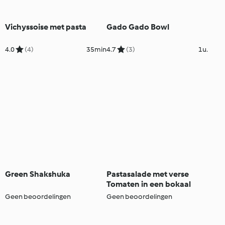
Vichyssoise met pasta
Gado Gado Bowl
4.0
(4)
35min
4.7
(3)
1u.
Green Shakshuka
Pastasalade met verse
Tomaten in een bokaal
Geen beoordelingen
Geen beoordelingen