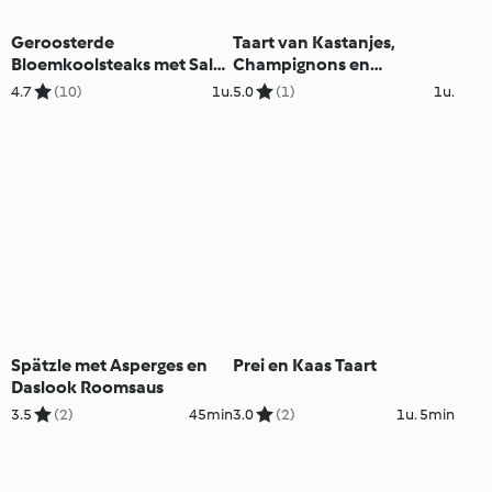
Geroosterde
Taart van Kastanjes,
Bloemkoolsteaks met Salsa
Champignons en
en Puree
Veenbessen
4.7
(10)
1u.
5.0
(1)
1u.
Spätzle met Asperges en
Prei en Kaas Taart
Daslook Roomsaus
3.5
(2)
45min
3.0
(2)
1u. 5min