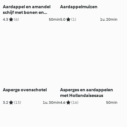
Aardappel en amandel
Aardappelmuizen
schijf met bonen en
tomatensaus
4.3
(6)
50min
5.0
(1)
1u. 20min
Asperge ovenschotel
Asperges en aardappelen
met Hollandaisesaus
3.2
(13)
1u. 30min
4.6
(16)
50min