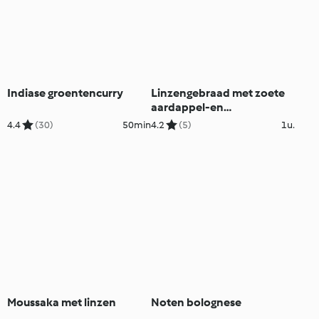
Indiase groentencurry
Linzengebraad met zoete
aardappel-en
knolselderpuree en
4.4
(30)
50min
4.2
(5)
1u.
broccoli
Moussaka met linzen
Noten bolognese