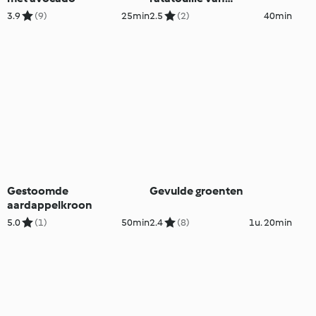
zomergroenten
3.9
(9)
25min
2.5
(2)
40min
Gestoomde
Gevulde groenten
aardappelkroon
5.0
(1)
50min
2.4
(8)
1u. 20min