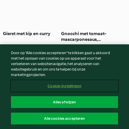
Gierst met kip en curry
Gnocchi met tomaat-
mascarponesaus,
broccolisalade en
3.5
(2)
35min
4.0
(1)
30min
fruitsorbet
Door op “Alle cookies accepteren” te klikken gaat u akkoord
met het opslaan van cookies op uw apparaat voor het
verbeteren van websitenavigatie, het analyseren van
websitegebruik en om ons te helpen bij onze
marketingprojecten.
Cookie-instellingen
Alles afwijzen
Gnocchi Tricolore
Kikkererwten shoarma
Alle cookies accepteren
salade bowl