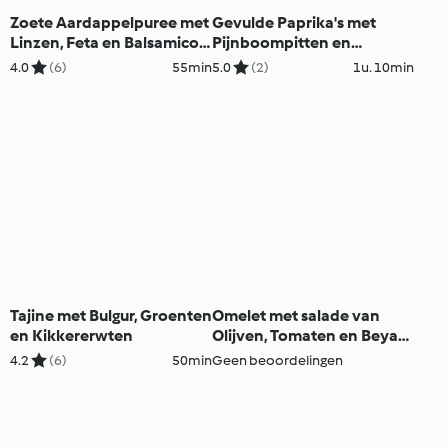
Zoete Aardappelpuree met
Gevulde Paprika's met
Linzen, Feta en Balsamico-
Pijnboompitten en
Uiensaus
Rozijnen
4.0
(6)
55min
5.0
(2)
1u. 10min
Tajine met Bulgur, Groenten
Omelet met salade van
en Kikkererwten
Olijven, Tomaten en Beyaz
Peynir
4.2
(6)
50min
Geen beoordelingen