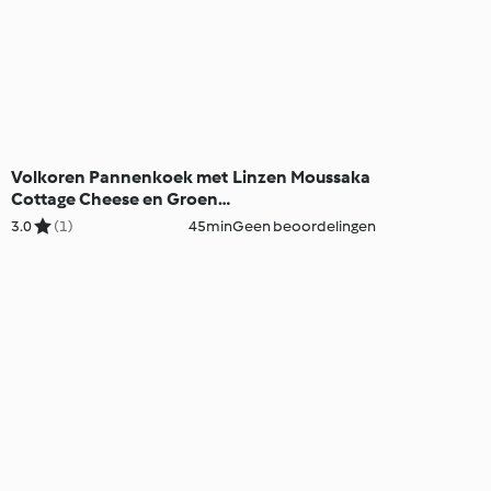
Volkoren Pannenkoek met
Linzen Moussaka
Cottage Cheese en Groene
Kool
3.0
(1)
45min
Geen beoordelingen