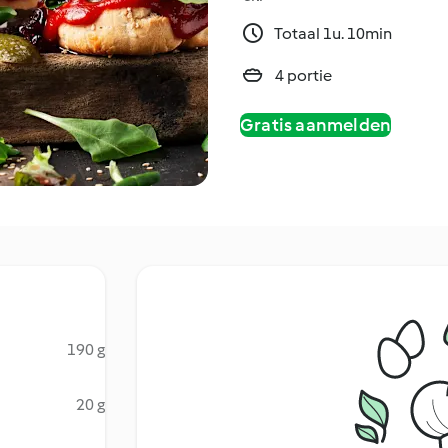
Totaal 1u. 10min
4 portie
Gratis aanmelden
190 g
20 g