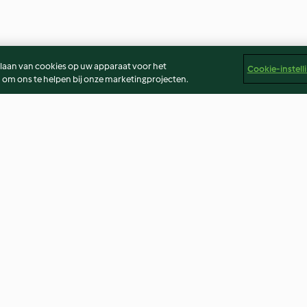
slaan van cookies op uw apparaat voor het
Cookie-instell
 om ons te helpen bij onze marketingprojecten.
 pesto pasta
Green Shakshuka
Pastasalade met
stomaatjes
Tomaten in een
Geen beoordelingen
Geen beoordeling