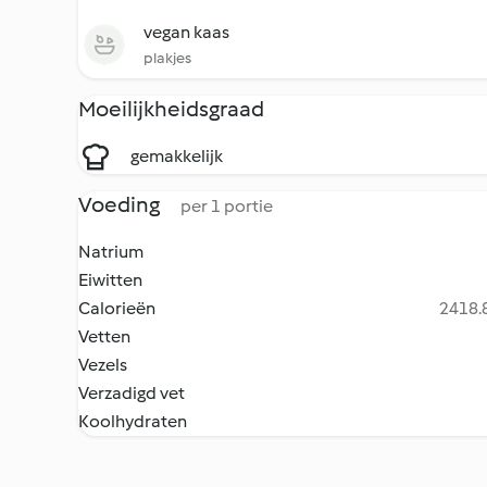
vegan kaas
plakjes
Moeilijkheidsgraad
gemakkelijk
Voeding
per 1 portie
Natrium
Eiwitten
Calorieën
2418.8
Vetten
Vezels
Verzadigd vet
Koolhydraten