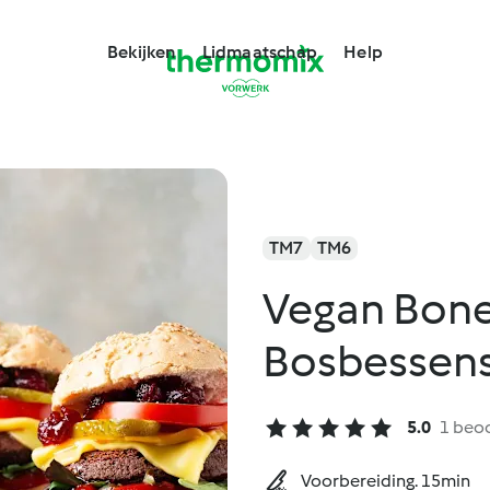
Bekijken
Lidmaatschap
Help
TM7
TM6
Vegan Bone
Bosbessen
5.0
1 beo
Voorbereiding. 15min