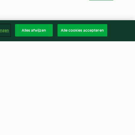
ingen
Alles afwijzen
Alle cookies accepteren
 verse
Toast met Asperges en
 bokaal
Champignonroomsaus
en
Geen beoordelingen