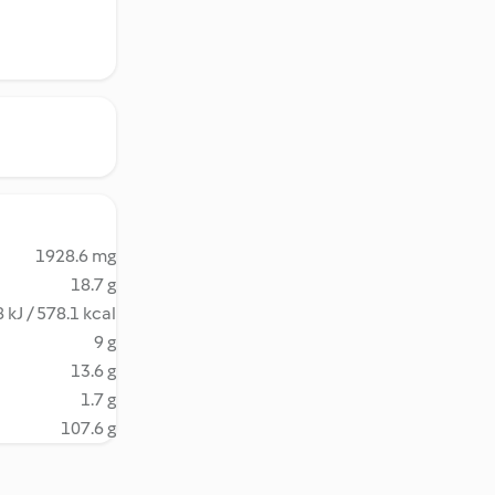
1928.6 mg
18.7 g
 kJ / 578.1 kcal
9 g
13.6 g
1.7 g
107.6 g