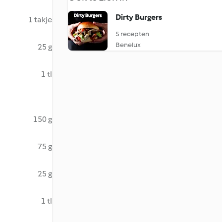
Dirty Burgers
1 takje
5 recepten
Benelux
25 g
1 tl
150 g
75 g
25 g
1 tl