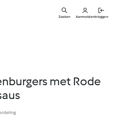
Overslaa
naar
Zoeken
Aanmelden
Inloggen
hoofdinh
nburgers met Rode
saus
ordeling