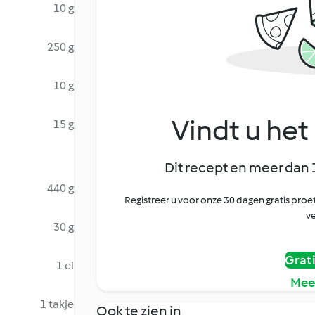
10 g
250 g
10 g
Vindt u het 
15 g
Dit recept en meer dan 
440 g
Registreer u voor onze 30 dagen gratis pr
ve
30 g
Grat
1 el
Mee
1 takje
Ook te zien in