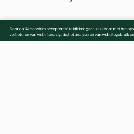
Door op “Alle cookies accepteren” te klikken gaat u akkoord met het op
verbeteren van websitenavigatie, het analyseren van websitegebruik en
Couscoussalade van
Op Italiaanse wijze
geroosterde Aubergine en
met gekonfijte ker
Paprika
(vegetarisch)
4.0
(5)
4.7
(9)
© Copyright 2026