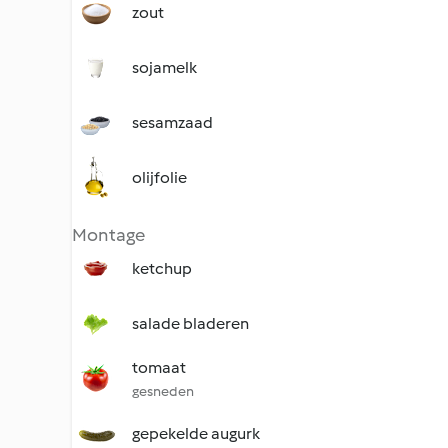
zout
sojamelk
sesamzaad
olijfolie
Montage
ketchup
salade bladeren
tomaat
gesneden
gepekelde augurk