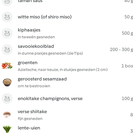
tamari saus
40 g
witte miso (of shiro miso)
50 g
kiphaasjes
500 g
in tweeën gesneden
savooiekoolblad
200 - 300 g
in dunne plakjes gesneden (zie Tips)
groenten
1 bos
Aziatische, naar keuze, in stukjes gesneden (2 cm)
geroosterd sesamzaad
om te bestrooien
enokitake champignons, verse
100 g
verse shiitake
8
fijn gesneden
lente-uien
3