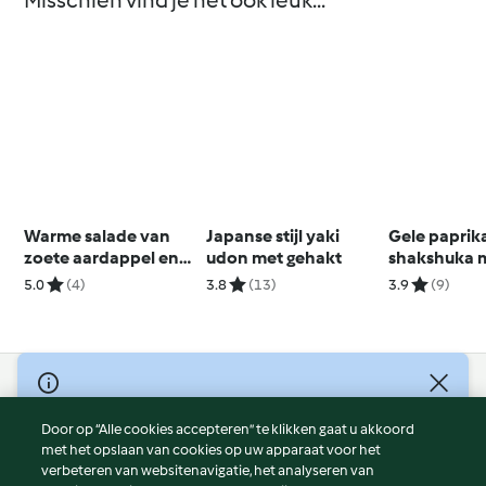
Misschien vind je het ook leuk...
Warme salade van
Japanse stijl yaki
Gele paprik
zoete aardappel en
udon met gehakt
shakshuka 
kikkererwten
avocado
5.0
(4)
3.8
(13)
3.9
(9)
© Copyright 2026
Door op “Alle cookies accepteren” te klikken gaat u akkoord
Gebruiksvoorwaarden
met het opslaan van cookies op uw apparaat voor het
Privacybeleid
verbeteren van websitenavigatie, het analyseren van