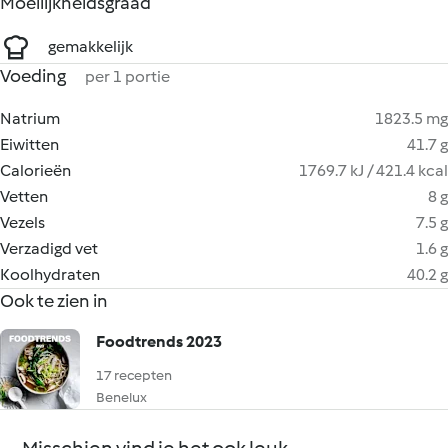
Moeilijkheidsgraad
gemakkelijk
Voeding
per 1 portie
Natrium
1823.5 mg
Eiwitten
41.7 g
Calorieën
1769.7 kJ / 421.4 kcal
Vetten
8 g
Vezels
7.5 g
Verzadigd vet
1.6 g
Koolhydraten
40.2 g
Ook te zien in
Foodtrends 2023
17 recepten
Benelux