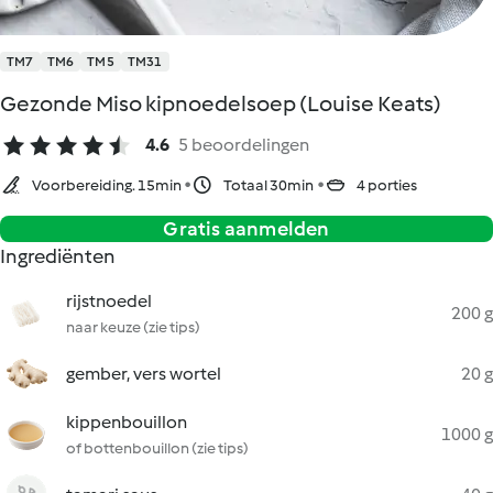
TM7
TM6
TM5
TM31
Gezonde Miso kipnoedelsoep (Louise Keats)
4.6
5 beoordelingen
Voorbereiding. 15min
Totaal 30min
4 porties
Gratis aanmelden
Ingrediënten
rijstnoedel
200 g
naar keuze (zie tips)
gember, vers wortel
20 g
kippenbouillon
1000 g
of bottenbouillon (zie tips)