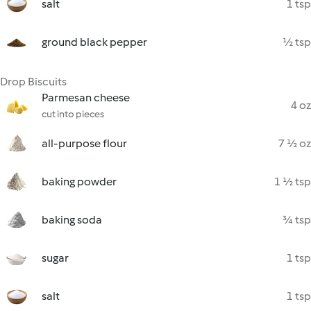
salt
1 tsp
ground black pepper
½ tsp
Drop Biscuits
Parmesan cheese
4 oz
cut into pieces
all-purpose flour
7 ½ oz
baking powder
1 ½ tsp
baking soda
¾ tsp
sugar
1 tsp
salt
1 tsp