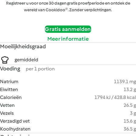
Registreer u voor onze 30 dagen gratis proefperiode en ontdek de
wereld van Cookidoo®. Zonder verplichtingen.
Gratis aanmelden
Meer informatie
Moeilijkheidsgraad
gemiddeld
Voeding
per 1 portion
Natrium
1139.1 mg
Eiwitten
13.2 g
Calorieën
1794 kJ / 428.8 kcal
Vetten
26.5 g
Vezels
3 g
Verzadigd vet
15.6 g
Koolhydraten
36.5 g