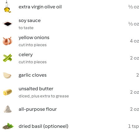
extra virgin olive oil
½ oz
soy sauce
½ oz
to taste
yellow onions
4 oz
cut into pieces
celery
2 oz
cut into pieces
garlic cloves
2
unsalted butter
2 oz
diced, plus extra to grease
all-purpose flour
2 oz
dried basil (optioneel)
1 tsp