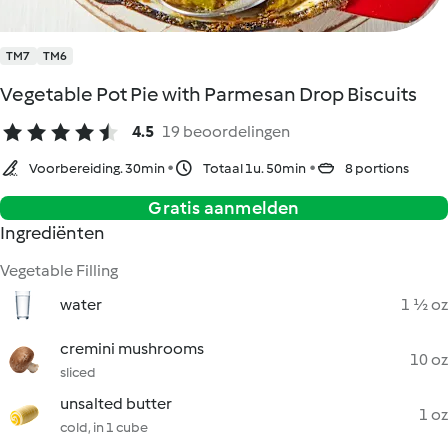
TM7
TM6
Vegetable Pot Pie with Parmesan Drop Biscuits
4.5
19 beoordelingen
Voorbereiding. 30min
Totaal 1u. 50min
8 portions
Gratis aanmelden
Ingrediënten
Vegetable Filling
water
1 ½ oz
cremini mushrooms
10 oz
sliced
unsalted butter
1 oz
cold, in 1 cube