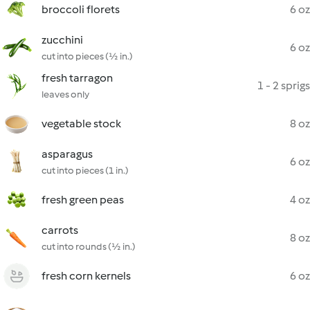
broccoli florets
6 oz
zucchini
6 oz
cut into pieces (½ in.)
fresh tarragon
1 - 2 sprigs
leaves only
vegetable stock
8 oz
asparagus
6 oz
cut into pieces (1 in.)
fresh green peas
4 oz
carrots
8 oz
cut into rounds (½ in.)
fresh corn kernels
6 oz