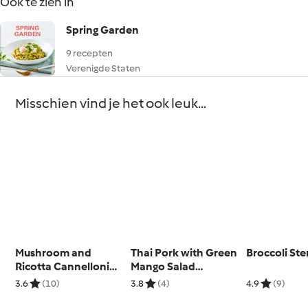
Ook te zien in
Spring Garden
9 recepten
Verenigde Staten
Misschien vind je het ook leuk...
Mushroom and
Thai Pork with Green
Broccoli St
Ricotta Cannelloni
Mango Salad
(Diabetes)
(Diabetes)
3.6
(10)
3.8
(4)
4.9
(9)