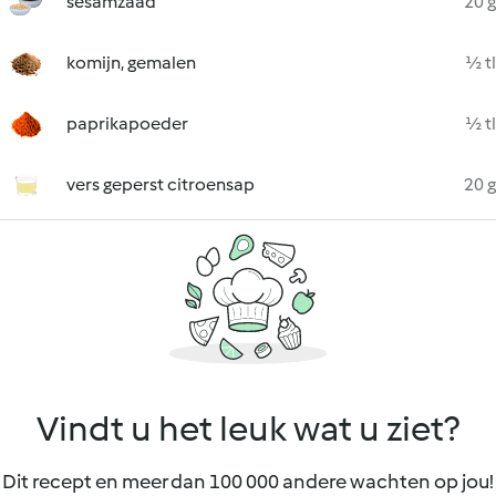
sesamzaad
20 g
komijn, gemalen
½ tl
paprikapoeder
½ tl
vers geperst citroensap
20 g
Vindt u het leuk wat u ziet?
Dit recept en meer dan 100 000 andere wachten op jou!