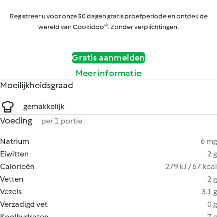
Registreer u voor onze 30 dagen gratis proefperiode en ontdek de
wereld van Cookidoo®. Zonder verplichtingen.
Gratis aanmelden
Meer informatie
Moeilijkheidsgraad
gemakkelijk
Voeding
per 1 portie
Natrium
6 mg
Eiwitten
2 g
Calorieën
279 kJ / 67 kcal
Vetten
2 g
Vezels
3.1 g
Verzadigd vet
0 g
Koolhydraten
7 g