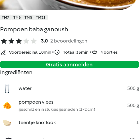
TM7
TM6
TM5
TM31
Pompoen baba ganoush
3.0
2 beoordelingen
Voorbereiding. 10min
Totaal 35min
4 porties
Gratis aanmelden
Ingrediënten
water
500 g
pompoen vlees
500 g
geschild en in stukjes gesneden (1-2 cm)
teentje knoflook
1