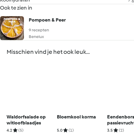
Ook te zien in
Pompoen & Peer
9 recepten
Benelux
Misschien vind je het ook leuk...
Waldorfsalade op
Bloemkool korma
Eendenbors
witloofblaadjes
passievruch
bietenpure
4.2
(5)
5.0
(1)
3.5
(2)