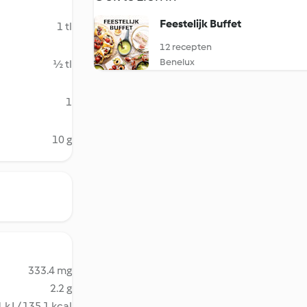
Feestelijk Buffet
1 tl
12 recepten
Benelux
½ tl
1
10 g
333.4 mg
2.2 g
 kJ / 135.1 kcal