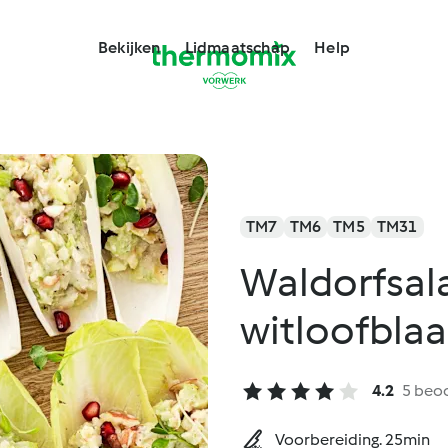
Bekijken
Lidmaatschap
Help
TM7
TM6
TM5
TM31
Waldorfsal
witloofblaa
4.2
5 beo
Voorbereiding. 25min