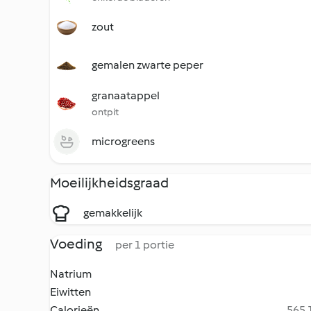
zout
gemalen zwarte peper
granaatappel
ontpit
microgreens
Moeilijkheidsgraad
gemakkelijk
Voeding
per 1 portie
Natrium
Eiwitten
Calorieën
565.1