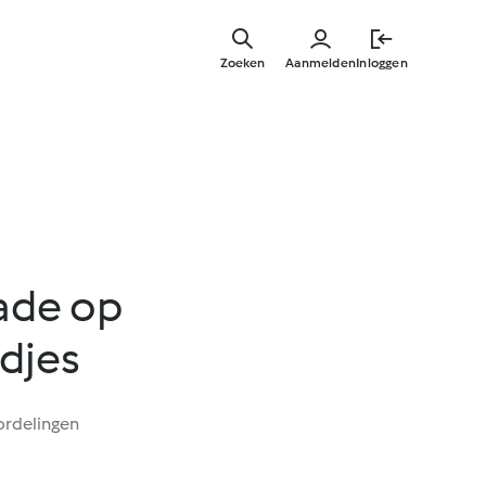
Overslaa
naar
Zoeken
Aanmelden
Inloggen
hoofdinh
ade op
djes
ordelingen