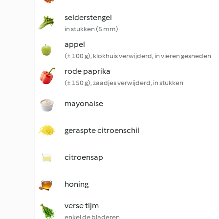
selderstengel
in stukken (5 mm)
appel
(± 100 g), klokhuis verwijderd, in vieren gesneden
rode paprika
(± 150 g), zaadjes verwijderd, in stukken
mayonaise
geraspte citroenschil
citroensap
honing
verse tijm
enkel de bladeren