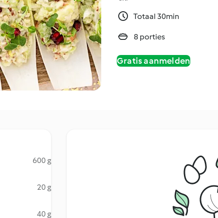
Totaal 30min
8 porties
Gratis aanmelden
600 g
20 g
40 g