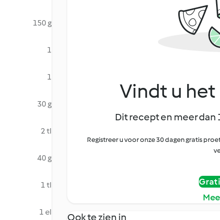
150 g
1
1
Vindt u het 
30 g
Dit recept en meer dan 
2 tl
Registreer u voor onze 30 dagen gratis pr
ve
40 g
Grat
1 tl
Mee
1 el
Ook te zien in