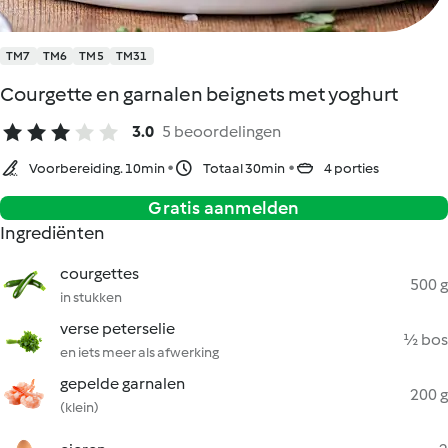
TM7
TM6
TM5
TM31
Courgette en garnalen beignets met yoghurt
3.0
5 beoordelingen
Voorbereiding. 10min
Totaal 30min
4 porties
Gratis aanmelden
Ingrediënten
courgettes
500 g
in stukken
verse peterselie
½ bos
en iets meer als afwerking
gepelde garnalen
200 g
(klein)