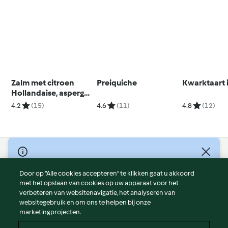
Zalm met citroen
Preiquiche
Kwarktaart 
Hollandaise, asperges
en rijst
4.2
(15)
4.6
(11)
4.8
(12)
© Copyright 2026
Door op “Alle cookies accepteren” te klikken gaat u akkoord
Gebruiksvoorwaarden
met het opslaan van cookies op uw apparaat voor het
Privacybeleid
verbeteren van websitenavigatie, het analyseren van
Disclaimer
websitegebruik en om ons te helpen bij onze
marketingprojecten.
Colofon