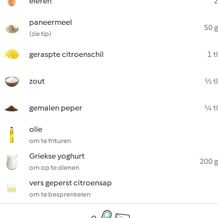
eieren
2
paneermeel
50 g
(zie tip)
geraspte citroenschil
1 tl
zout
½ tl
gemalen peper
¼ tl
olie
om te frituren
Griekse yoghurt
200 g
om op te dienen
vers geperst citroensap
om te besprenkelen