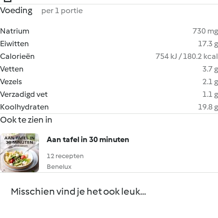
Voeding
per 1 portie
Natrium
730 mg
Eiwitten
17.3 g
Calorieën
754 kJ / 180.2 kcal
Vetten
3.7 g
Vezels
2.1 g
Verzadigd vet
1.1 g
Koolhydraten
19.8 g
Ook te zien in
Aan tafel in 30 minuten
12 recepten
Benelux
Misschien vind je het ook leuk...