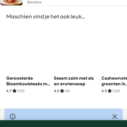
Benelux
Misschien vind je het ook leuk...
Geroosterde
Sesam zalm met sla
Cashewnot
Bloemkoolsteaks met
en erwtensoep
groenten in
Salsa en Puree
pindasaus me
4.7
(10)
4.5
(4)
4.3
(10)
© Copyright 2026