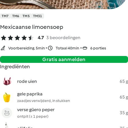
TM7
TM6
TM5
TM31
Mexicaanse limoensoep
4.7
3 beoordelingen
Voorbereiding. 5min
Totaal 40min
6 porties
Gratis aanmelden
Ingrediënten
rode uien
65 g
gele paprika
65 g
zaadjes verwijderd, in stukken
verse güero peper
35 g
ontpit (± 1 peper)