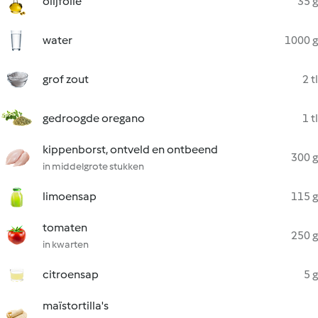
olijfolie
35 g
water
1000 g
grof zout
2 tl
gedroogde oregano
1 tl
kippenborst, ontveld en ontbeend
300 g
in middelgrote stukken
limoensap
115 g
tomaten
250 g
in kwarten
citroensap
5 g
maïstortilla's