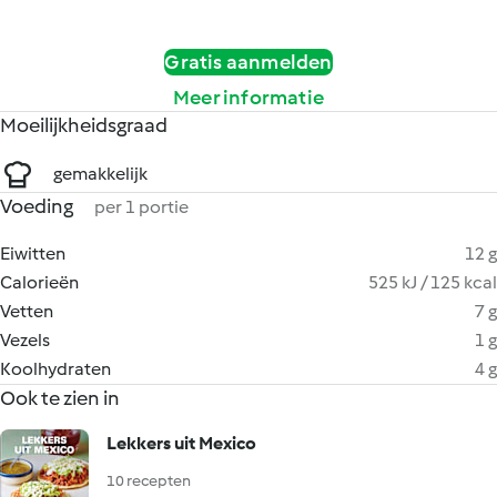
Gratis aanmelden
Meer informatie
Moeilijkheidsgraad
gemakkelijk
Voeding
per 1 portie
Eiwitten
12 g
Calorieën
525 kJ / 125 kcal
Vetten
7 g
Vezels
1 g
Koolhydraten
4 g
Ook te zien in
Lekkers uit Mexico
10 recepten