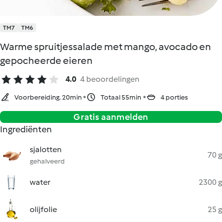
TM7
TM6
Warme spruitjessalade met mango, avocado en
gepocheerde eieren
4.0
4 beoordelingen
Voorbereiding. 20min
Totaal 55min
4 porties
Gratis aanmelden
Ingrediënten
sjalotten
70 g
gehalveerd
water
2300 g
olijfolie
25 g