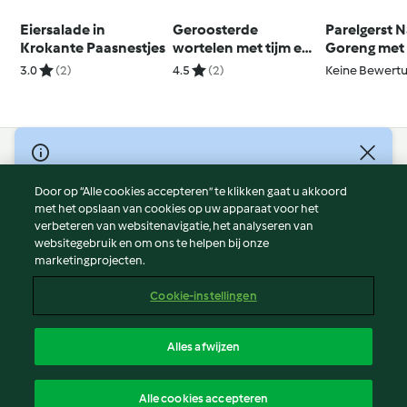
Eiersalade in
Geroosterde
Parelgerst N
Krokante Paasnestjes
wortelen met tijm en
Goreng met 
munt met de Peeler
3.0
(2)
4.5
(2)
Keine Bewert
© Copyright 2026
Door op “Alle cookies accepteren” te klikken gaat u akkoord
Gebruiksvoorwaarden
met het opslaan van cookies op uw apparaat voor het
Privacybeleid
verbeteren van websitenavigatie, het analyseren van
Disclaimer
websitegebruik en om ons te helpen bij onze
marketingprojecten.
Colofon
Cookies
Cookie-instellingen
Verslag Inhoud
Opzegging van contract
Alles afwijzen
Toegankelijkheidsverklaring
Nederlands
Alle cookies accepteren