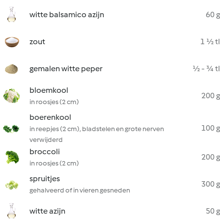
witte balsamico azijn
60 g
zout
1 ½ tl
gemalen witte peper
½ - ¾ tl
bloemkool
200 g
in roosjes (2 cm)
boerenkool
100 g
in reepjes (2 cm), bladstelen en grote nerven
verwijderd
broccoli
200 g
in roosjes (2 cm)
spruitjes
300 g
gehalveerd of in vieren gesneden
witte azijn
50 g