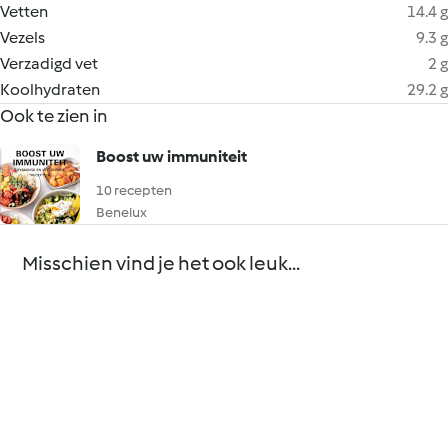
Vetten
14.4 g
Vezels
9.3 g
Verzadigd vet
2 g
Koolhydraten
29.2 g
Ook te zien in
Boost uw immuniteit
10 recepten
Benelux
Misschien vind je het ook leuk...