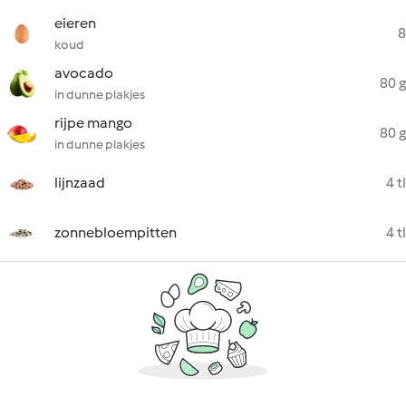
eieren
8
koud
avocado
80 g
in dunne plakjes
rijpe mango
80 g
in dunne plakjes
lijnzaad
4 tl
zonnebloempitten
4 tl