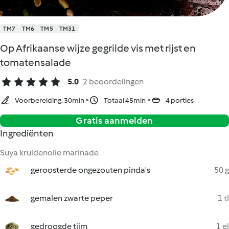
TM7
TM6
TM5
TM31
Op Afrikaanse wijze gegrilde vis met rijst en
tomatensalade
5.0
2 beoordelingen
Voorbereiding. 30min
Totaal 45min
4 porties
Gratis aanmelden
Ingrediënten
Suya kruidenolie marinade
geroosterde ongezouten pinda's
50 g
gemalen zwarte peper
1 tl
gedroogde tijm
1 el