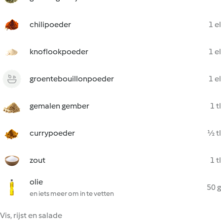
chilipoeder
1 el
knoflookpoeder
1 el
groentebouillonpoeder
1 el
gemalen gember
1 tl
currypoeder
½ tl
zout
1 tl
olie
50 g
en iets meer om in te vetten
Vis, rijst en salade