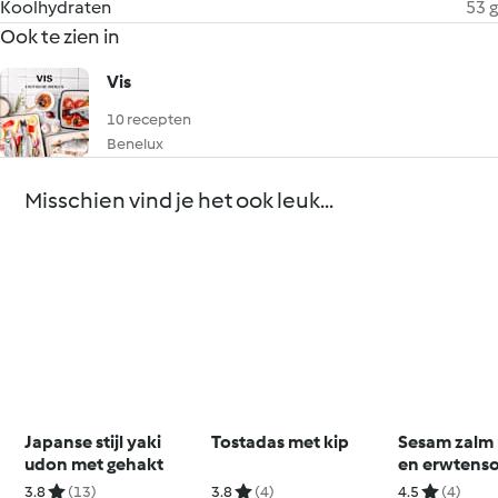
Koolhydraten
53 g
Ook te zien in
Vis
10 recepten
Benelux
Misschien vind je het ook leuk...
Japanse stijl yaki
Tostadas met kip
Sesam zalm 
udon met gehakt
en erwtens
3.8
(13)
3.8
(4)
4.5
(4)