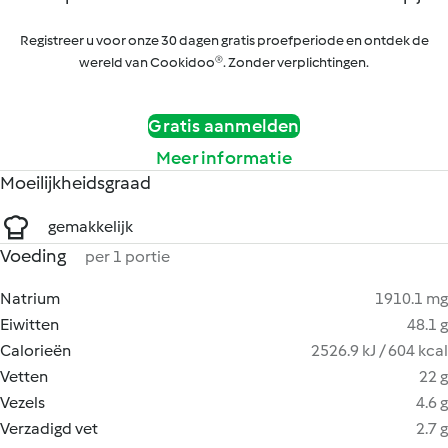
Registreer u voor onze 30 dagen gratis proefperiode en ontdek de
wereld van Cookidoo®. Zonder verplichtingen.
Gratis aanmelden
Meer informatie
Moeilijkheidsgraad
gemakkelijk
Voeding
per 1 portie
Natrium
1910.1 mg
Eiwitten
48.1 g
Calorieën
2526.9 kJ / 604 kcal
Vetten
22 g
Vezels
4.6 g
Verzadigd vet
2.7 g