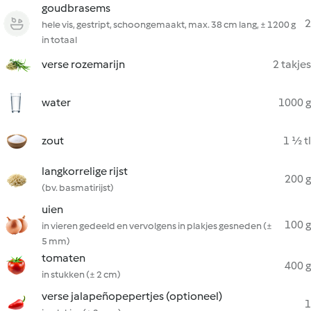
goudbrasems
2
hele vis, gestript, schoongemaakt, max. 38 cm lang, ± 1200 g
in totaal
verse rozemarijn
2 takjes
water
1000 g
zout
1 ½ tl
langkorrelige rijst
200 g
(bv. basmatirijst)
uien
100 g
in vieren gedeeld en vervolgens in plakjes gesneden (±
5 mm)
tomaten
400 g
in stukken (± 2 cm)
verse jalapeñopepertjes (optioneel)
1