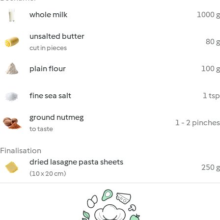
whole milk
1000 g
unsalted butter
80 g
cut in pieces
plain flour
100 g
fine sea salt
1 tsp
ground nutmeg
1 - 2 pinches
to taste
Finalisation
dried lasagne pasta sheets
250 g
(10 x 20 cm)