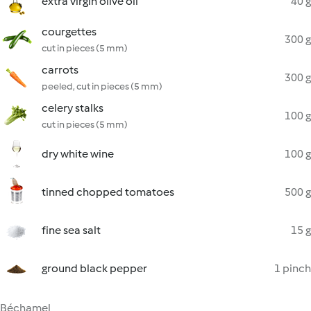
extra virgin olive oil
40 g
courgettes
300 g
cut in pieces (5 mm)
carrots
300 g
peeled, cut in pieces (5 mm)
celery stalks
100 g
cut in pieces (5 mm)
dry white wine
100 g
tinned chopped tomatoes
500 g
fine sea salt
15 g
ground black pepper
1 pinch
Béchamel