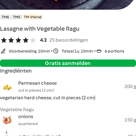
TM6
TM5
TM Vriend
Lasagne with Vegetable Ragu
4.2
25 beoordelingen
Voorbereiding. 10min
Totaal 1u. 10min
6 portions
Gratis aanmelden
Ingrediënten
Parmesan cheese
200 g
cut in pieces (2 cm)
vegetarian hard cheese, cut in pieces (2 cm)
Vegetable Ragu
onions
150 g
quartered