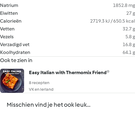
Natrium
1852.8 mg
Eiwitten
27 g
Calorieën
2719.3 kJ / 650.5 kcal
Vetten
32.7 g
Vezels
5.8 g
Verzadigd vet
16.8 g
Koolhydraten
64.1 g
Ook te zien in
Easy Italian with Thermomix Friend®
8 recepten
VK en Ierland
Misschien vind je het ook leuk...