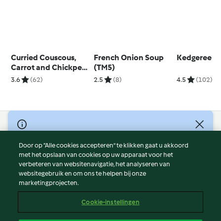
Curried Couscous,
French Onion Soup
Kedgeree
Carrot and Chickpea
(TM5)
Salad
3.6
(62)
2.5
(8)
4.5
(102)
© Copyright 2026
Door op “Alle cookies accepteren” te klikken gaat u akkoord
Gebruiksvoorwaarden
met het opslaan van cookies op uw apparaat voor het
Privacybeleid
verbeteren van websitenavigatie, het analyseren van
Disclaimer
websitegebruik en om ons te helpen bij onze
marketingprojecten.
Colofon
Cookies
Cookie-instellingen
Verslag Inhoud