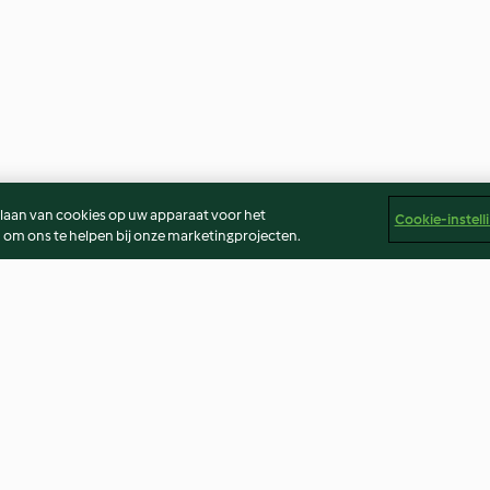
slaan van cookies op uw apparaat voor het
Cookie-instell
 om ons te helpen bij onze marketingprojecten.
 Vegetable
Chicken Pesto Tagliatelle
Sweet Potato a
Soup
4.4
(290)
4.3
(258)