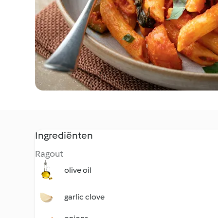
Ingrediënten
Ragout
olive oil
garlic clove