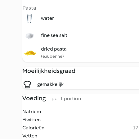
Pasta
water
fine sea salt
dried pasta
(e.g. penne)
Moeilijkheidsgraad
gemakkelijk
Voeding
per 1 portion
Natrium
Eiwitten
Calorieën
17
Vetten