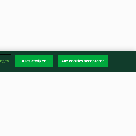
ingen
Alles afwijzen
Alle cookies accepteren
nd Courgette
Tomato, Lentil and Thyme
Soup
4.7
(365)