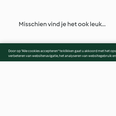
Misschien vind je het ook leuk...
Door op “Alle cookies accepteren” te klikken gaat u akkoord met het op
verbeteren van websitenavigatie, het analyseren van websitegebruik en
Lentil and Bacon Soup
Trio of Sweet Root
Purée
4.7
(389)
4.6
(40)