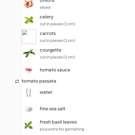
onions
sliced
celery
cut in pieces (2 cm)
carrots
cut in pieces (2 cm)
courgette
cut in pieces (2 cm)
tomato sauce
tomato passata
water
fine sea salt
fresh basil leaves
plus extra for garnishing