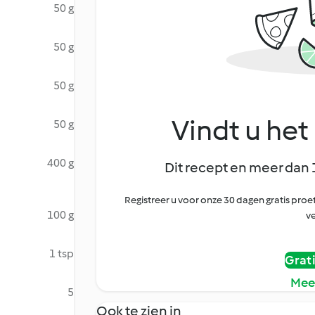
50 g
50 g
50 g
Vindt u het 
50 g
400 g
Dit recept en meer dan 
Registreer u voor onze 30 dagen gratis pr
100 g
ve
1 tsp
Grat
Mee
5
Ook te zien in