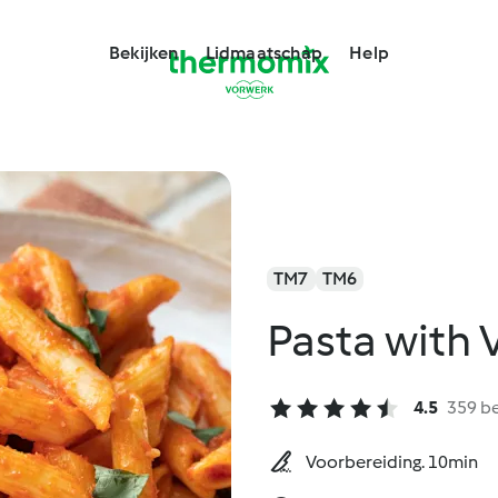
Bekijken
Lidmaatschap
Help
TM7
TM6
Pasta with
4.5
359 b
Voorbereiding. 10min