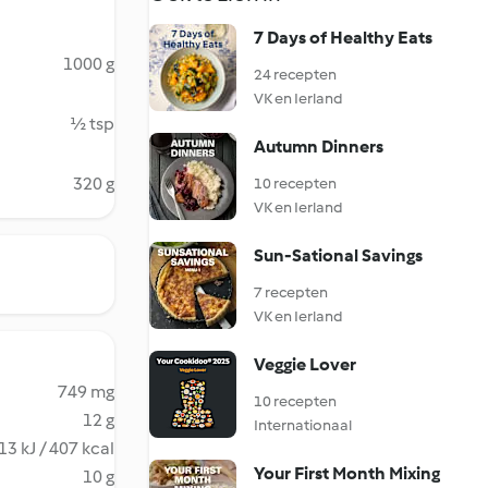
7 Days of Healthy Eats
1000 g
24 recepten
VK en Ierland
½ tsp
Autumn Dinners
320 g
10 recepten
VK en Ierland
Sun-Sational Savings
7 recepten
VK en Ierland
Veggie Lover
749 mg
10 recepten
12 g
Internationaal
13 kJ / 407 kcal
Your First Month Mixing
10 g