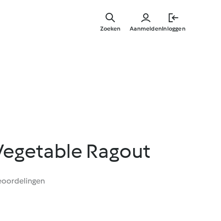
Overslaa
naar
Zoeken
Aanmelden
Inloggen
hoofdinh
 Vegetable Ragout
eoordelingen