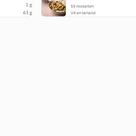
1 g
55 recepten
63 g
VK en Ierland