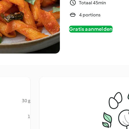
Totaal 45min
4 portions
Gratis aanmelden
30 g
1