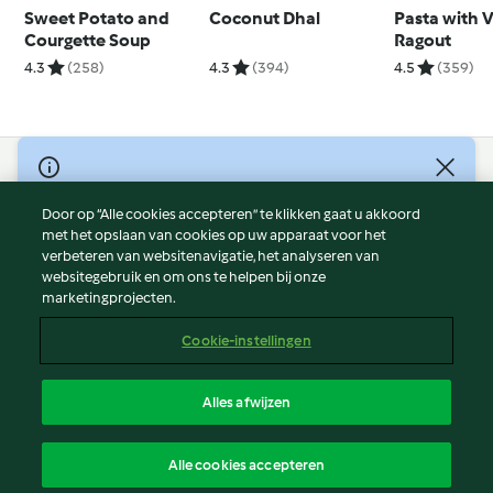
Sweet Potato and
Coconut Dhal
Pasta with 
Courgette Soup
Ragout
4.3
(258)
4.3
(394)
4.5
(359)
© Copyright 2026
Door op “Alle cookies accepteren” te klikken gaat u akkoord
Gebruiksvoorwaarden
met het opslaan van cookies op uw apparaat voor het
Privacybeleid
verbeteren van websitenavigatie, het analyseren van
Disclaimer
websitegebruik en om ons te helpen bij onze
marketingprojecten.
Colofon
Cookies
Cookie-instellingen
Verslag Inhoud
Opzegging van contract
Alles afwijzen
Toegankelijkheidsverklaring
Nederlands
Alle cookies accepteren