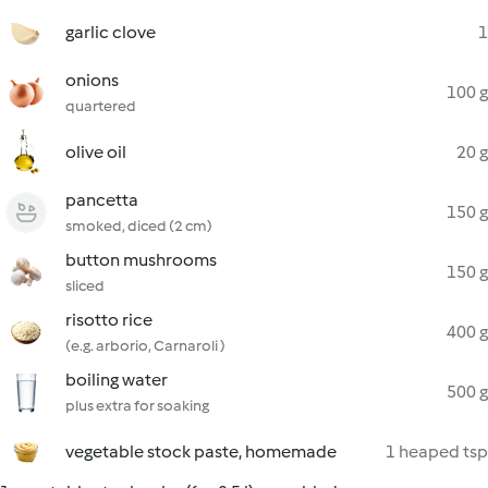
garlic clove
1
onions
100 g
quartered
olive oil
20 g
pancetta
150 g
smoked, diced (2 cm)
button mushrooms
150 g
sliced
risotto rice
400 g
(e.g. arborio, Carnaroli )
boiling water
500 g
plus extra for soaking
vegetable stock paste, homemade
1 heaped tsp