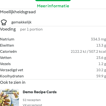
Meer informatie
Moeilijkheidsgraad
gemakkelijk
Voeding
per 1 portion
Natrium
334.3 mg
Eiwitten
13.3 g
Calorieën
2122.2 kJ / 507.2 kcal
Vetten
23.6 g
Vezels
1.2 g
Verzadigd vet
10.2 g
Koolhydraten
59.9 g
Ook te zien in
Demo Recipe Cards
52 recepten
VK en Ierland