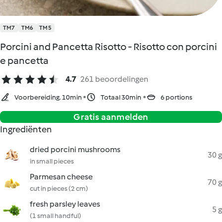
TM7
TM6
TM5
Porcini and Pancetta Risotto - Risotto con porcini
e pancetta
4.7
261 beoordelingen
Voorbereiding. 10min
Totaal 30min
6 portions
Gratis aanmelden
Ingrediënten
dried porcini mushrooms
30 g
in small pieces
Parmesan cheese
70 g
cut in pieces (2 cm)
fresh parsley leaves
5 g
(1 small handful)