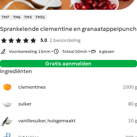
TM7
TM6
TM5
TM31
Sprankelende clementine en granaatappelpunch
5.0
1 beoordeling
Voorbereiding. 15min
Totaal 20min
6 glazen
Gratis aanmelden
Ingrediënten
clementines
1000 g
suiker
80 g
vanillesuiker, huisgemaakt
10 g