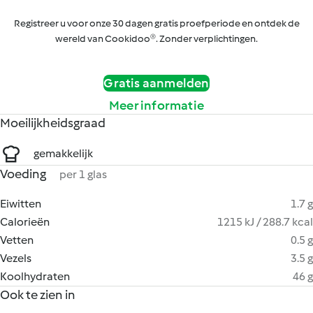
Registreer u voor onze 30 dagen gratis proefperiode en ontdek de
wereld van Cookidoo®. Zonder verplichtingen.
Gratis aanmelden
Meer informatie
Moeilijkheidsgraad
gemakkelijk
Voeding
per 1 glas
Eiwitten
1.7 g
Calorieën
1215 kJ / 288.7 kcal
Vetten
0.5 g
Vezels
3.5 g
Koolhydraten
46 g
Ook te zien in