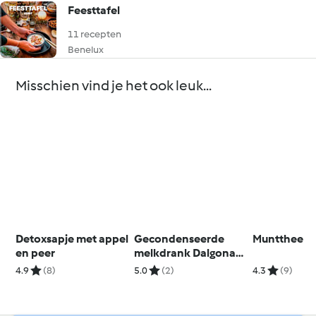
Feesttafel
11 recepten
Benelux
Misschien vind je het ook leuk...
Detoxsapje met appel
Gecondenseerde
Muntthee
en peer
melkdrank Dalgona-
koffie
4.9
(8)
5.0
(2)
4.3
(9)