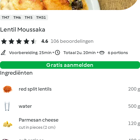
TM7
TM6
TM5
TM31
Lentil Moussaka
4.6
106 beoordelingen
Voorbereiding. 25min
Totaal 2u. 20min
6 portions
Gratis aanmelden
Ingrediënten
red split lentils
200 g
water
500 g
Parmesan cheese
120 g
cut in pieces (2 cm)