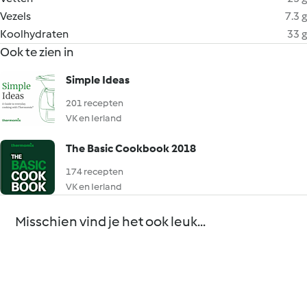
Vezels
7.3 g
Koolhydraten
33 g
Ook te zien in
Simple Ideas
201 recepten
VK en Ierland
The Basic Cookbook 2018
174 recepten
VK en Ierland
Misschien vind je het ook leuk...