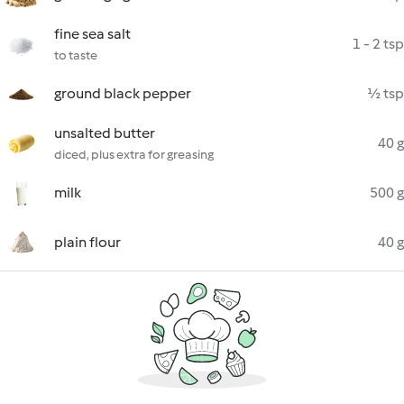
fine sea salt
1 - 2 tsp
to taste
ground black pepper
½ tsp
unsalted butter
40 g
diced, plus extra for greasing
milk
500 g
plain flour
40 g