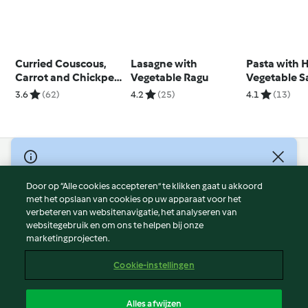
Curried Couscous,
Lasagne with
Pasta with 
Carrot and Chickpea
Vegetable Ragu
Vegetable S
Salad
3.6
(62)
4.2
(25)
4.1
(13)
© Copyright 2026
Door op “Alle cookies accepteren” te klikken gaat u akkoord
Gebruiksvoorwaarden
met het opslaan van cookies op uw apparaat voor het
Privacybeleid
verbeteren van websitenavigatie, het analyseren van
Disclaimer
websitegebruik en om ons te helpen bij onze
marketingprojecten.
Colofon
Cookies
Cookie-instellingen
Verslag Inhoud
Opzegging van contract
Alles afwijzen