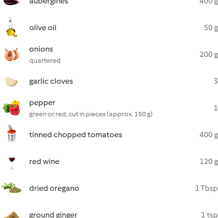
aubergines
400 g
olive oil
50 g
onions
200 g
quartered
garlic cloves
3
pepper
1
green or red, cut in pieces (approx. 150 g)
tinned chopped tomatoes
400 g
red wine
120 g
dried oregano
1 Tbsp
ground ginger
1 tsp