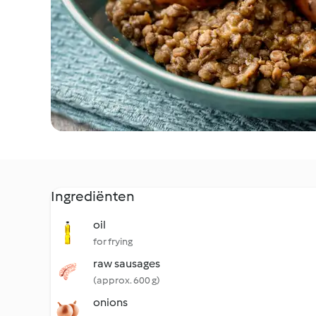
Ingrediënten
oil
for frying
raw sausages
(approx. 600 g)
onions