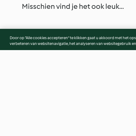
Misschien vind je het ook leuk...
Door op “Alle cookies accepteren” te klikken gaat u akkoord met het op
verbeteren van websitenavigatie, het analyseren van websitegebruik en
Curried Couscous, Carrot and
Kedgeree
Chickpea Salad
3.6
(62)
4.5
(102)