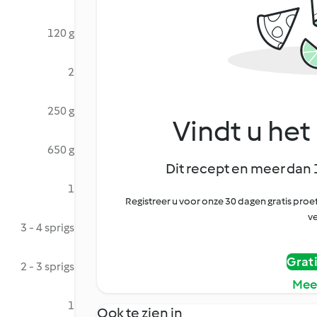
120 g
2
250 g
Vindt u het 
650 g
Dit recept en meer dan 
1
Registreer u voor onze 30 dagen gratis pr
ve
3 - 4 sprigs
Grat
2 - 3 sprigs
Mee
1
Ook te zien in