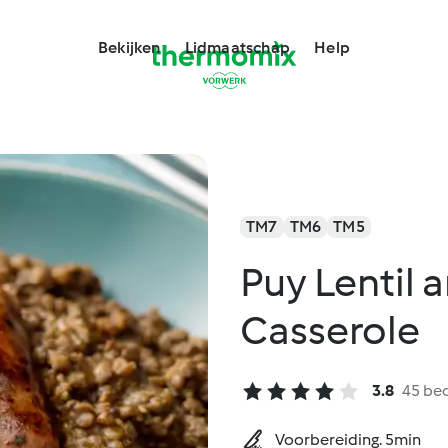
Bekijken
Lidmaatschap
Help
TM7
TM6
TM5
Puy Lentil 
Casserole
3.8
45 be
Voorbereiding. 5min