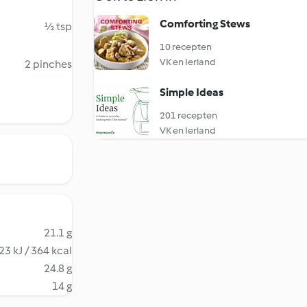
Comforting Stews
½ tsp
10 recepten
VK en Ierland
2 pinches
Simple Ideas
201 recepten
VK en Ierland
21.1 g
23 kJ / 364 kcal
24.8 g
14 g