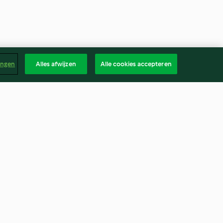
ingen
Alles afwijzen
Alle cookies accepteren
getable Ragu
Versatile Chunky Soup
4.5
(63)