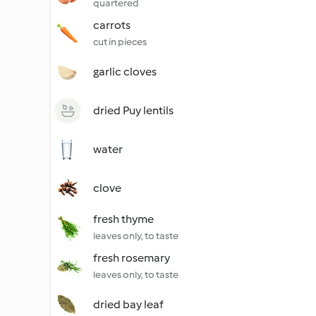
quartered
carrots
cut in pieces
garlic cloves
dried Puy lentils
water
clove
fresh thyme
leaves only, to taste
fresh rosemary
leaves only, to taste
dried bay leaf