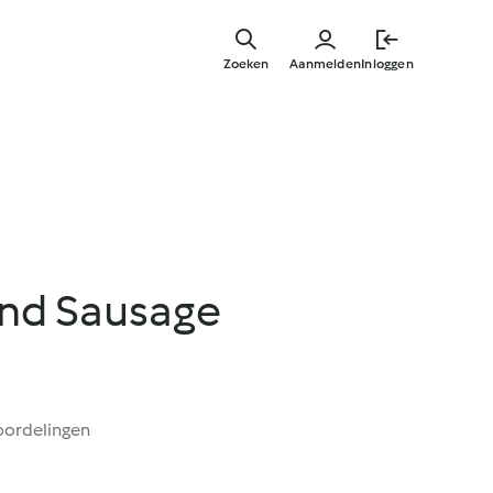
Overslaa
naar
Zoeken
Aanmelden
Inloggen
hoofdinh
and Sausage
oordelingen