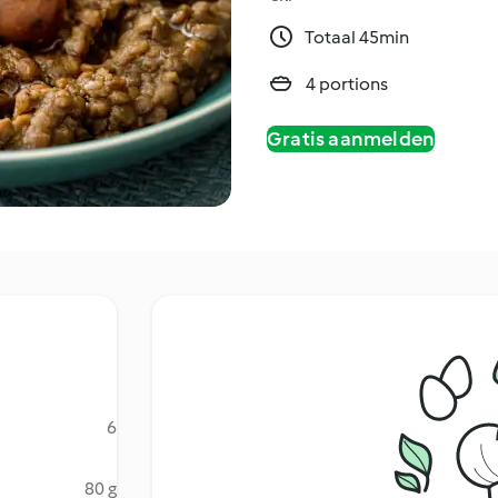
Totaal 45min
4 portions
Gratis aanmelden
6
80 g