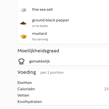
fine sea salt
ground black pepper
or to taste
mustard
for serving
Moeilijkheidsgraad
gemakkelijk
Voeding
per 1 portion
Eiwitten
Calorieën
15
Vetten
Koolhydraten