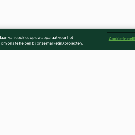
slaan van cookies op uw apparaat voor het
Cookie-instell
 om ons te helpen bij onze marketingprojecten.
Sweet Potato, Red Pepper and
Lasagne with Ve
Cannellini Bean Soup
4.1
(63)
4.2
(25)