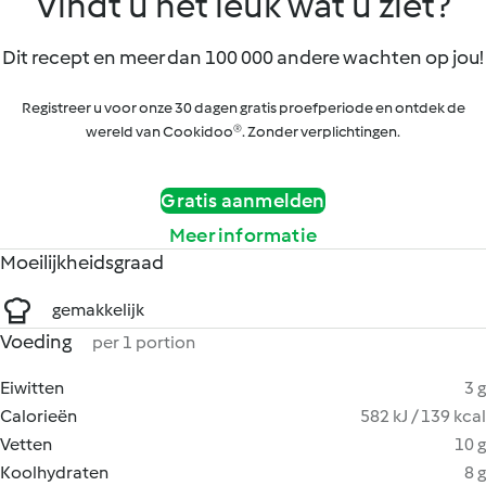
Vindt u het leuk wat u ziet?
Dit recept en meer dan 100 000 andere wachten op jou!
Registreer u voor onze 30 dagen gratis proefperiode en ontdek de
wereld van Cookidoo®. Zonder verplichtingen.
Gratis aanmelden
Meer informatie
Moeilijkheidsgraad
gemakkelijk
Voeding
per 1 portion
Eiwitten
3 g
Calorieën
582 kJ / 139 kcal
Vetten
10 g
Koolhydraten
8 g