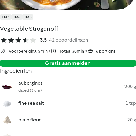
TM7
TM6
TM5
Vegetable Stroganoff
3.5
42 beoordelingen
Voorbereiding. 5min
Totaal 30min
6 portions
Gratis aanmelden
Ingrediënten
aubergines
200 g
diced (3 cm)
fine sea salt
1 tsp
plain flour
20 g