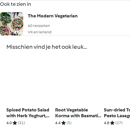
Ook te zien in
The Modern Vegetarian
60 recepten
VK en Ierland
Misschien vind je het ook leuk...
Spiced Potato Salad
Root Vegetable
Sun-dried 
with Herb Yoghurt,
Korma with Basmati
Pesto Lasag
Watercress and Peas
Rice; Garlic Naan
Limoncello 
4.0
(31)
4.4
(5)
4.8
(27)
Bread and Pickled