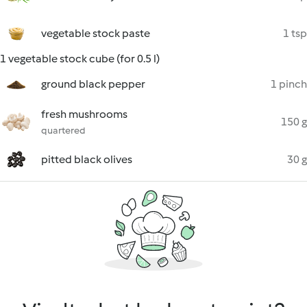
vegetable stock paste
1 tsp
1 vegetable stock cube (for 0.5 l)
ground black pepper
1 pinch
fresh mushrooms
150 g
quartered
pitted black olives
30 g