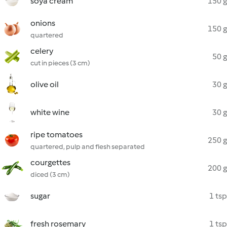
soya cream
150 g
onions
150 g
quartered
celery
50 g
cut in pieces (3 cm)
olive oil
30 g
white wine
30 g
ripe tomatoes
250 g
quartered, pulp and flesh separated
courgettes
200 g
diced (3 cm)
sugar
1 tsp
fresh rosemary
1 tsp