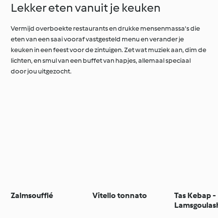
Lekker eten vanuit je keuken
Vermijd overboekte restaurants en drukke mensenmassa's die
eten van een saai vooraf vastgesteld menu en verander je
keuken in een feest voor de zintuigen. Zet wat muziek aan, dim de
lichten, en smul van een buffet van hapjes, allemaal speciaal
door jou uitgezocht.
Zalmsoufflé
Vitello tonnato
Tas Kebap -
Lamsgoulas
paprika