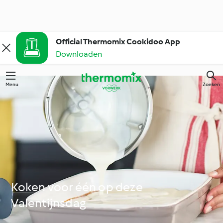
Official Thermomix Cookidoo App
Downloaden
Menu
Zoeken
Koken voor één op deze
Valentijnsdag