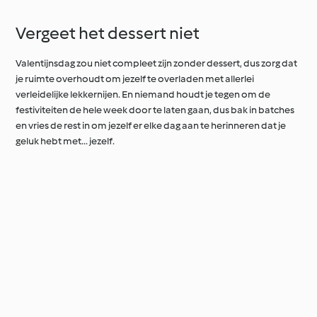
Vergeet het dessert niet
Valentijnsdag zou niet compleet zijn zonder dessert, dus zorg dat
je ruimte overhoudt om jezelf te overladen met allerlei
verleidelijke lekkernijen. En niemand houdt je tegen om de
festiviteiten de hele week door te laten gaan, dus bak in batches
en vries de rest in om jezelf er elke dag aan te herinneren dat je
geluk hebt met... jezelf.