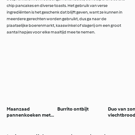
chip pancakes en diverse toasts. Het gebruik van verse
ingrediënten is het geschenk dat blijft geven, want ze kunnen in
meerdere gerechten worden gebruikt, dus ga naar de
plaatselijke boerenmarkt, kaaswinkel of slagerij om een groot
aantal hapjes voor elke maaltijd mee te nemen.
Maanzaad
Burrito ontbijt
Duo van zo
pannenkoeken met
vlechtbrood
rabarbercompote