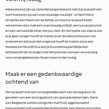
Alleenstaand zijn op Valentijnsdag betekent niet dat je jezelf niet
kunt trakteren op een overvloedige maaltijd - of tien! Het is
tenslotte een feest van de liefde, en hoe kun je jezelf beter
verwennen dan met een overvloedig ontbijt, een luxueuze lunch
en een verrukkelijk diner dat jou viert. En het beste van alles is dat
je je geen zorgen hoeft te maken over de eetvoorkeuren van
anderen en dat je je niet ongerust hoeft te maken als je een
tweede portie wilt! Dus laat je boodschappenlijstje een
liefdesbrief zijn en begin met het plannen van een verwendag
voor ondergetekende. Reserveren is niet nodig.
Maak er een gedenkwaardige
ochtend van
Verras jezelf met een onvergetelijke start van de dag door te
genieten van een smorgasbord van speciale lekkernijen. Denk
aan Belgische wafels overgoten met fruit, eggs benedict
besprenkeld met weelderige Hollandaise, een stapel chocolate