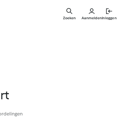
Overslaa
naar
Zoeken
Aanmelden
Inloggen
hoofdinh
rt
ordelingen