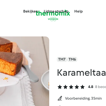
Bekijken
Lidmaatschap
Help
TM7
TM6
Karameltaa
4.8
8 beo
Voorbereiding. 35min