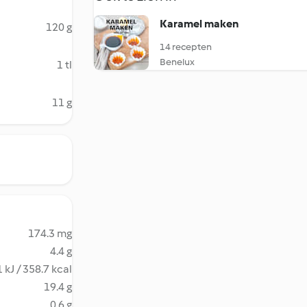
Karamel maken
120 g
14 recepten
Benelux
1 tl
11 g
174.3 mg
4.4 g
 kJ / 358.7 kcal
19.4 g
0.6 g