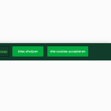
ingen
Alles afwijzen
Alle cookies accepteren
ocoladetaart
Aardbeienmojito
4.4
(5)