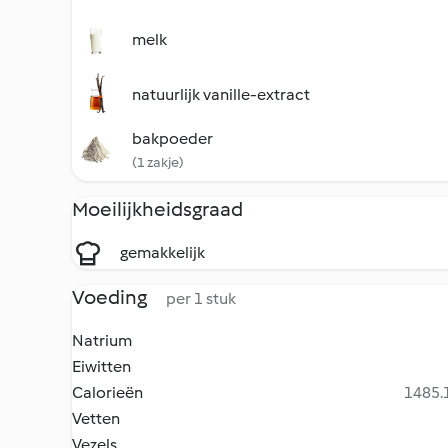
melk
natuurlijk vanille-extract
bakpoeder
(1 zakje)
Moeilijkheidsgraad
gemakkelijk
Voeding
per 1 stuk
Natrium
Eiwitten
Calorieën
1485.1
Vetten
Vezels