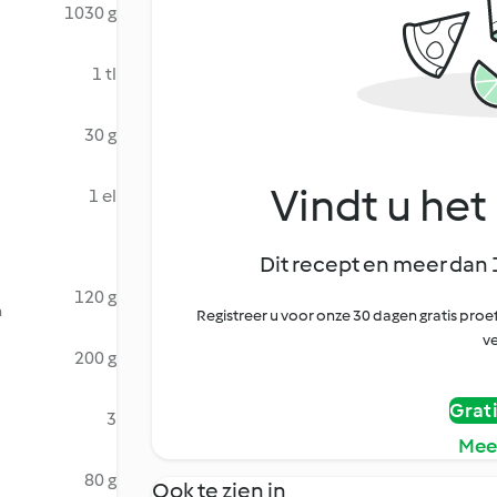
1030 g
1 tl
30 g
Vindt u het 
1 el
Dit recept en meer dan 
120 g
n
Registreer u voor onze 30 dagen gratis pr
ve
200 g
Grat
3
Mee
80 g
Ook te zien in