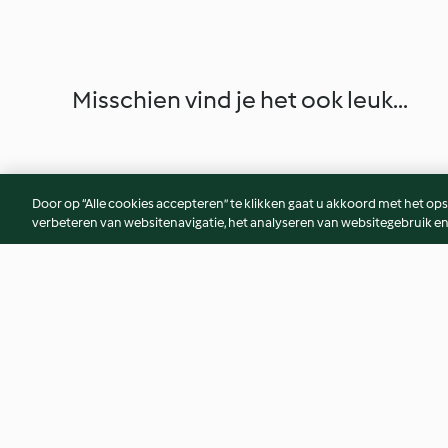
Misschien vind je het ook leuk...
Door op “Alle cookies accepteren” te klikken gaat u akkoord met het op
verbeteren van websitenavigatie, het analyseren van websitegebruik en
Rijst met kip en champignons
Pancake muffins m
en chocolade
3.4
(7)
4.1
(8)