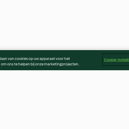
slaan van cookies op uw apparaat voor het
Cookie-instell
 om ons te helpen bij onze marketingprojecten.
et banaan
Chocolade toffee cake
Driedubbele ch
4.3
(6)
2.5
(2)