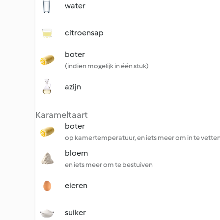
water
citroensap
boter
(indien mogelijk in één stuk)
azijn
Karameltaart
boter
op kamertemperatuur, en iets meer om in te vette
bloem
en iets meer om te bestuiven
eieren
suiker