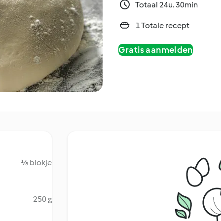
Totaal 24u. 30min
1 Totale recept
Gratis aanmelden
⅛ blokje
250 g