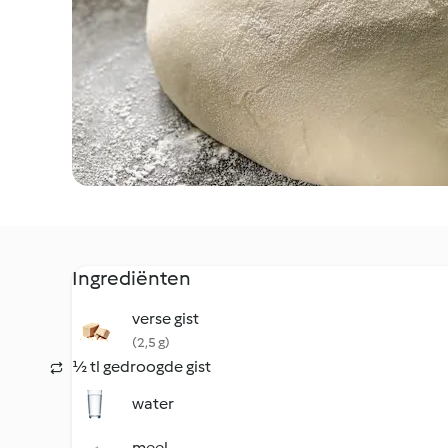
Ingrediënten
verse gist
(2,5 g)
½ tl gedroogde gist
water
meel