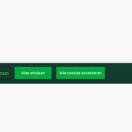
ingen
Alles afwijzen
Alle cookies accepteren
annenkoeken
Taart met karamel en vanille