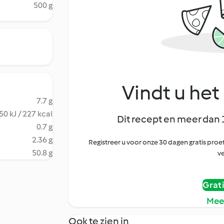
500 g
Vindt u het 
7.7 g
50 kJ / 227 kcal
Dit recept en meer dan 
0.7 g
2.36 g
Registreer u voor onze 30 dagen gratis pr
50.8 g
ve
Grat
Mee
Ook te zien in