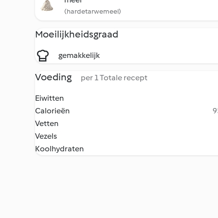
(hardetarwemeel)
Moeilijkheidsgraad
gemakkelijk
Voeding
per 1 Totale recept
Eiwitten
Calorieën
9
Vetten
Vezels
Koolhydraten