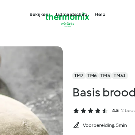
Bekijken
Lidmaatschap
Help
TM7
TM6
TM5
TM31
Basis broo
4.5
2 beo
Voorbereiding. 5min