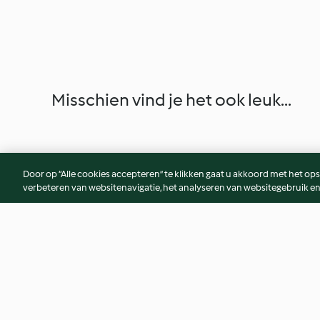
Misschien vind je het ook leuk...
Door op “Alle cookies accepteren” te klikken gaat u akkoord met het op
verbeteren van websitenavigatie, het analyseren van websitegebruik en
Citroenmeringuetaart
Brownie koekjes