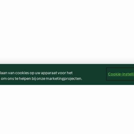
slaan van cookies op uw apparaat voor het
Cookie-instell
 om ons te helpen bij onze marketingprojecten.
Chocolade toffee cake
Lactosevrije p