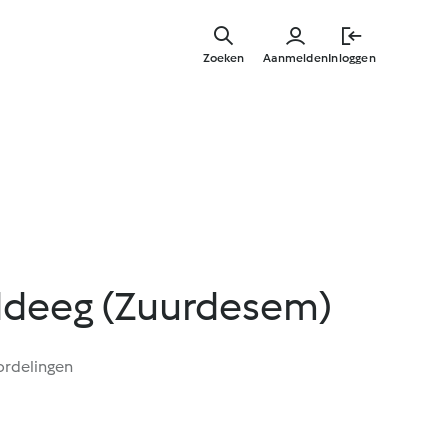
Overslaa
naar
Zoeken
Aanmelden
Inloggen
hoofdinh
ddeeg (Zuurdesem)
ordelingen