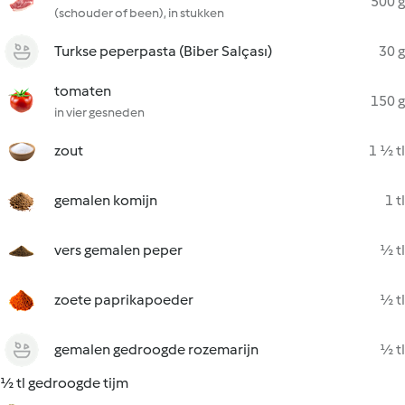
500 g
(schouder of been), in stukken
Turkse peperpasta (Biber Salçası)
30 g
tomaten
150 g
in vier gesneden
zout
1 ½ tl
gemalen komijn
1 tl
vers gemalen peper
½ tl
zoete paprikapoeder
½ tl
gemalen gedroogde rozemarijn
½ tl
½ tl gedroogde tijm