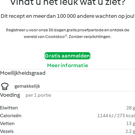
Vindt u het leuk wat u ziet?
Dit recept en meer dan 100 000 andere wachten op jou!
Registreer u voor onze 30 dagen gratis proefperiode en ontdek de
wereld van Cookidoo®. Zonder verplichtingen.
Gratis aanmelden
Meer informatie
Moeilijkheidsgraad
gemakkelijk
Voeding
per 1 portie
Eiwitten
28 g
Calorieën
1144 kJ / 273 kcal
Vetten
13 g
Vezels
2.2 g