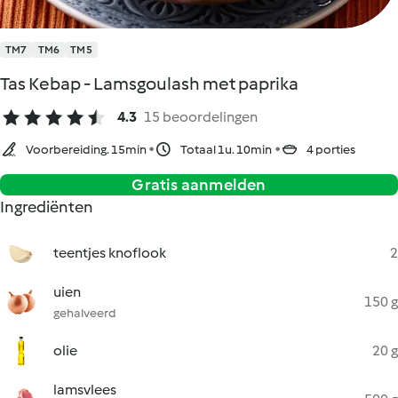
TM7
TM6
TM5
Tas Kebap - Lamsgoulash met paprika
4.3
15 beoordelingen
Voorbereiding. 15min
Totaal 1u. 10min
4 porties
Gratis aanmelden
Ingrediënten
teentjes knoflook
2
uien
150 g
gehalveerd
olie
20 g
lamsvlees