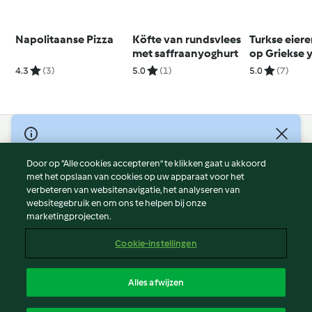
Napolitaanse Pizza
Köfte van rundsvlees
Turkse eiere
met saffraanyoghurt
op Griekse 
geserveerd 
4.3
(3)
5.0
(1)
5.0
(7)
en groene s
© Copyright 2026
Door op “Alle cookies accepteren” te klikken gaat u akkoord
Gebruiksvoorwaarden
met het opslaan van cookies op uw apparaat voor het
Privacybeleid
verbeteren van websitenavigatie, het analyseren van
Disclaimer
websitegebruik en om ons te helpen bij onze
marketingprojecten.
Colofon
Cookies
Cookie-instellingen
Verslag Inhoud
Opzegging van contract
Alles afwijzen
Toegankelijkheidsverklaring