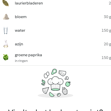
laurierbladeren
2
bloem
30 g
water
150 g
azijn
20 g
groene paprika
150 g
in ringen