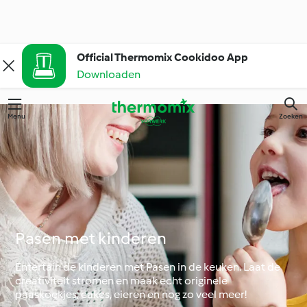
Official Thermomix Cookidoo App
Downloaden
Menu
Zoeken
Pasen met kinderen
Entertain de kinderen met Pasen in de keuken. Laat de
creativiteit stromen en maak echt originele
paaskoekjes, cakes, eieren en nog zo veel meer!