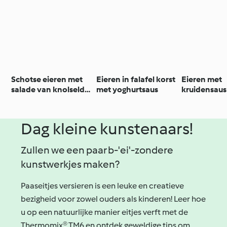
Schotse eieren met
Eieren in falafel korst
Eieren met
salade van knolselder
met yoghurtsaus
kruidensaus
en wortelen
Paaskoekje
Dag kleine kunstenaars!
Zullen we een paar b-'ei'-zondere
kunstwerkjes maken?
Paaseitjes versieren is een leuke en creatieve
bezigheid voor zowel ouders als kinderen! Leer hoe
u op een natuurlijke manier eitjes verft met de
Thermomix® TM6 en ontdek geweldige tips om