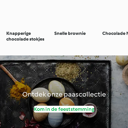
Knapperige
Snelle brownie
Chocolade 
chocolade stokjes
Ontdek onze paascollectie
Kom in de feeststemming