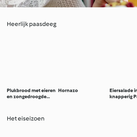
Heerlijk paasdeeg
Plukbrood met eieren
Hornazo
Eiersalade i
en zongedroogde
knapperig P
tomaten
Het eiseizoen