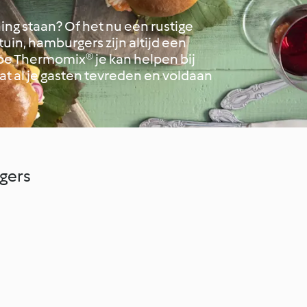
ing staan? Of het nu een rustige
tuin, hamburgers zijn altijd een
oe Thermomix® je kan helpen bij
t al je gasten tevreden en voldaan
gers