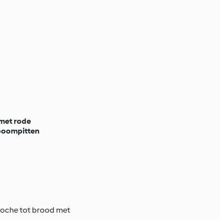
 met rode
nboompitten
rioche tot brood met