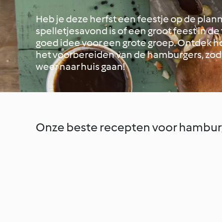
Heb je deze herfst een feestje op de plann
spelletjesavond is of een groot feest in de 
goed idee voor een grote groep. Ontdek h
het voorbereiden van de hamburgers, zoda
weer naar huis gaan!
Onze beste recepten voor hambur