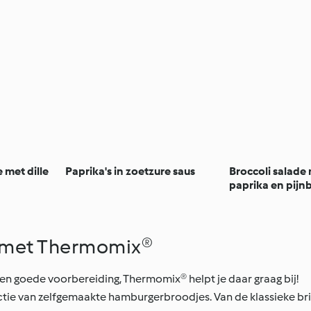
met dille
Paprika's in zoetzure saus
Broccoli salade
paprika en pij
or met Thermomix®
en goede voorbereiding, Thermomix® helpt je daar graag bij!
lectie van zelfgemaakte hamburgerbroodjes. Van de klassieke b