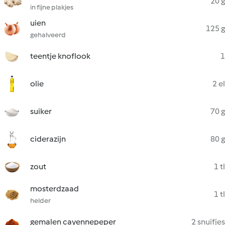
20 g
in fijne plakjes
uien
125 g
gehalveerd
teentje knoflook
1
olie
2 el
suiker
70 g
ciderazijn
80 g
zout
1 tl
mosterdzaad
1 tl
helder
gemalen cayennepeper
2 snuifjes