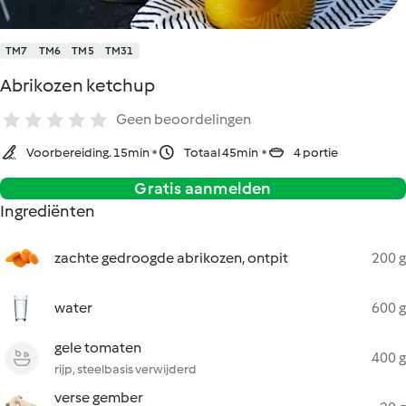
TM7
TM6
TM5
TM31
Abrikozen ketchup
Geen beoordelingen
Voorbereiding. 15min
Totaal 45min
4 portie
Gratis aanmelden
Ingrediënten
zachte gedroogde abrikozen, ontpit
200 g
water
600 g
gele tomaten
400 g
rijp, steelbasis verwijderd
verse gember