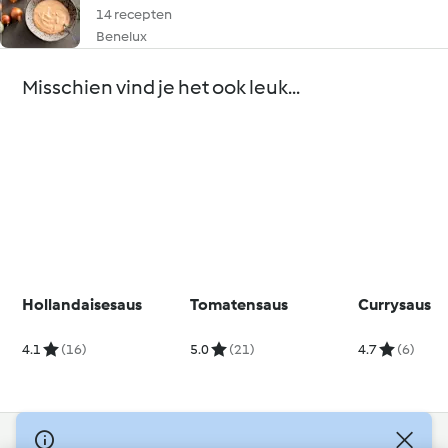
14 recepten
Benelux
Misschien vind je het ook leuk...
Hollandaisesaus
Tomatensaus
Currysaus
4.1
(16)
5.0
(21)
4.7
(6)