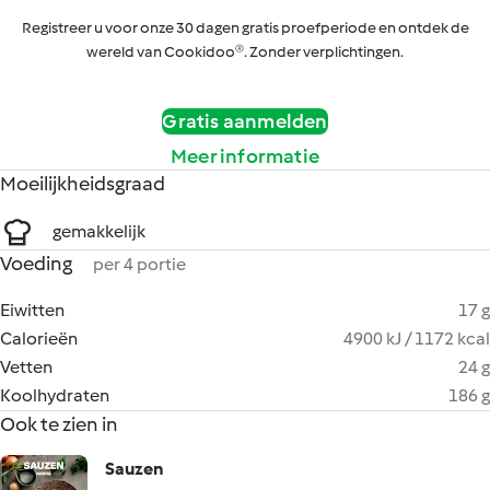
Registreer u voor onze 30 dagen gratis proefperiode en ontdek de
wereld van Cookidoo®. Zonder verplichtingen.
Gratis aanmelden
Meer informatie
Moeilijkheidsgraad
gemakkelijk
Voeding
per 4 portie
Eiwitten
17 g
Calorieën
4900 kJ / 1172 kcal
Vetten
24 g
Koolhydraten
186 g
Ook te zien in
Sauzen