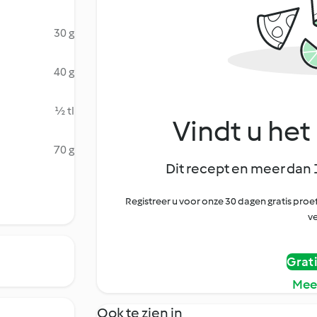
30 g
40 g
½ tl
Vindt u het 
70 g
Dit recept en meer dan 
Registreer u voor onze 30 dagen gratis pr
ve
Grat
Mee
Ook te zien in