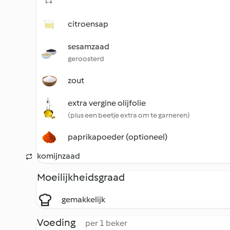
citroensap
sesamzaad
geroosterd
zout
extra vergine olijfolie
(plus een beetje extra om te garneren)
paprikapoeder (optioneel)
komijnzaad
Moeilijkheidsgraad
gemakkelijk
Voeding
per 1 beker