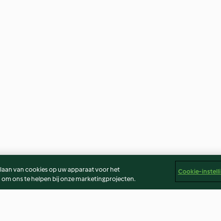
slaan van cookies op uw apparaat voor het
Cookie-instell
 om ons te helpen bij onze marketingprojecten.