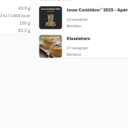
43.9 g
Jouw Cookidoo® 2025 - Apéro
 kJ / 1404 kcal
10 recepten
100 g
Benelux
82.2 g
Klassiekers
27 recepten
Benelux