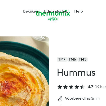
Bekijken
Lidmaatschap
Help
TM7
TM6
TM5
Hummus
4.7
19 be
Voorbereiding. 5min