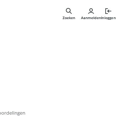
Overslaa
naar
Zoeken
Aanmelden
Inloggen
hoofdinh
oordelingen