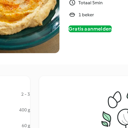
Totaal 5min
1 beker
Gratis aanmelden
2 - 3
400 g
60 g