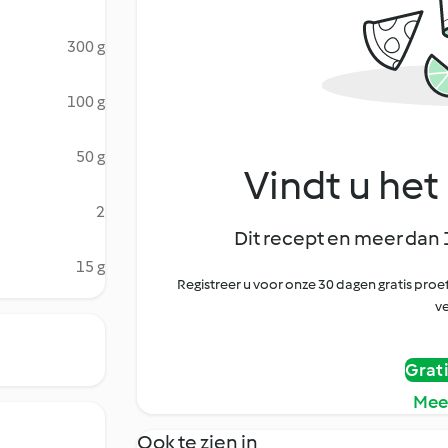
300 g
100 g
50 g
Vindt u het 
2
Dit recept en meer dan 
15 g
Registreer u voor onze 30 dagen gratis pr
ve
Grat
Mee
Ook te zien in