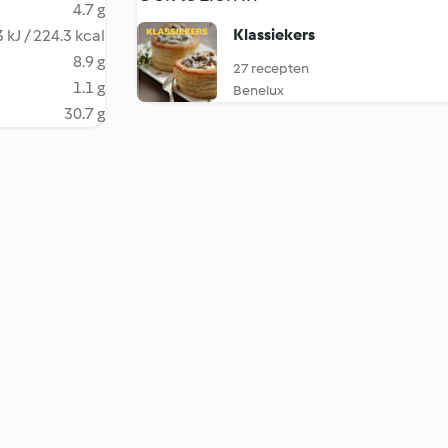
4.7 g
Klassiekers
 kJ / 224.3 kcal
8.9 g
27 recepten
1.1 g
Benelux
30.7 g