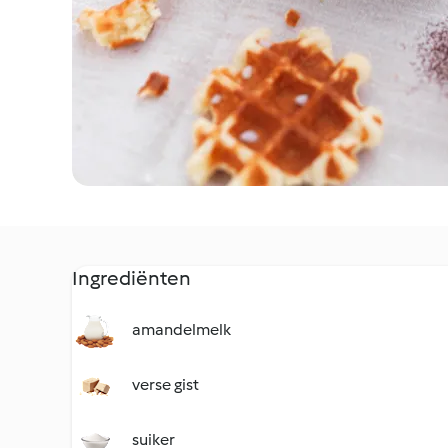
Ingrediënten
amandelmelk
verse gist
suiker