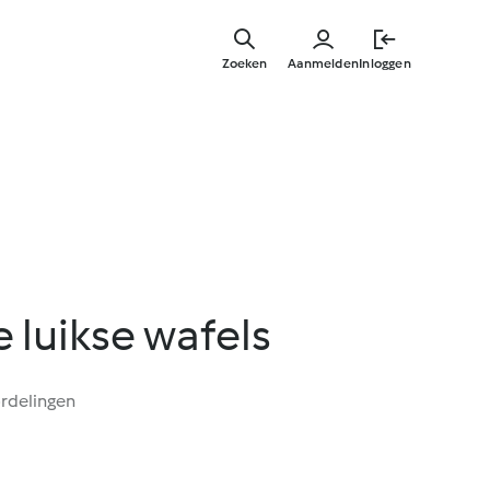
Overslaa
naar
Zoeken
Aanmelden
Inloggen
hoofdinh
e luikse wafels
rdelingen