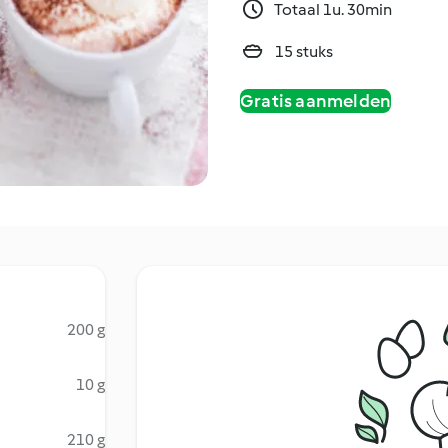
Totaal 1u. 30min
15 stuks
Gratis aanmelden
200 g
10 g
210 g