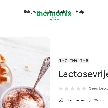
Bekijken
Lidmaatschap
Help
TM7
TM6
TM5
Lactosevrij
Geen beoo
Voorbereiding. 20min