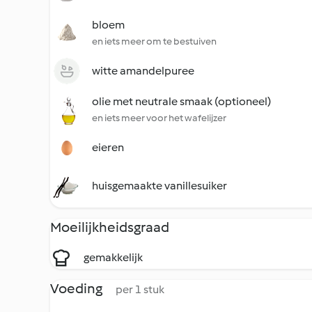
bloem
en iets meer om te bestuiven
witte amandelpuree
olie met neutrale smaak (optioneel)
en iets meer voor het wafelijzer
eieren
huisgemaakte vanillesuiker
Moeilijkheidsgraad
gemakkelijk
Voeding
per 1 stuk