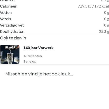
Calorieën
719.5 kJ / 172 kcal
Vetten
0 g
Vezels
0 g
Verzadigd vet
0 g
Koolhydraten
25.3 g
Ook te zien in
140 jaar Vorwerk
16 recepten
Benelux
Misschien vind je het ook leuk...