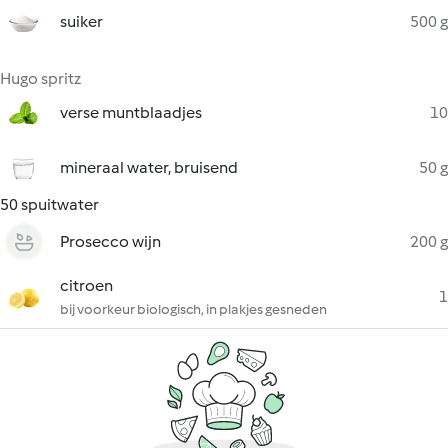
suiker
500 g
Hugo spritz
verse muntblaadjes
10
mineraal water, bruisend
50 g
50 spuitwater
Prosecco wijn
200 g
citroen
1
bij voorkeur biologisch, in plakjes gesneden