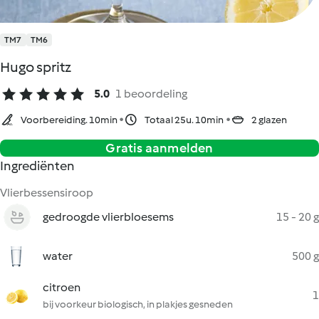
TM7
TM6
Hugo spritz
5.0
1 beoordeling
Voorbereiding. 10min
Totaal 25u. 10min
2 glazen
Gratis aanmelden
Ingrediënten
Vlierbessensiroop
gedroogde vlierbloesems
15 - 20 g
water
500 g
citroen
1
bij voorkeur biologisch, in plakjes gesneden