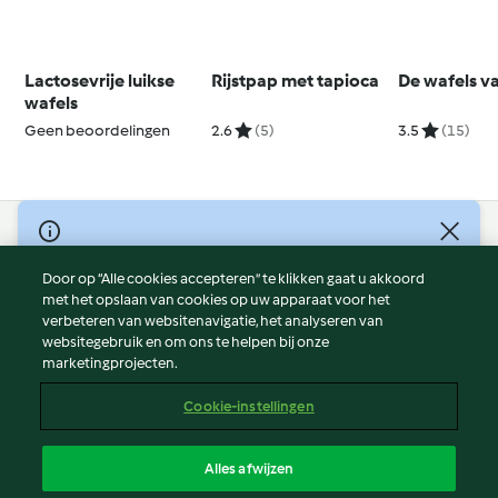
Lactosevrije luikse
Rijstpap met tapioca
De wafels v
wafels
Geen beoordelingen
2.6
(5)
3.5
(15)
© Copyright 2026
Door op “Alle cookies accepteren” te klikken gaat u akkoord
Gebruiksvoorwaarden
met het opslaan van cookies op uw apparaat voor het
Privacybeleid
verbeteren van websitenavigatie, het analyseren van
Disclaimer
websitegebruik en om ons te helpen bij onze
marketingprojecten.
Colofon
Cookies
Cookie-instellingen
Verslag Inhoud
Opzegging van contract
Alles afwijzen
Toegankelijkheidsverklaring